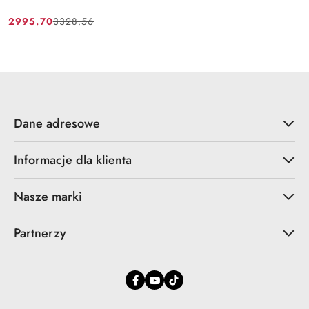
2995.70
3328.56
Cena
Cena
promocyjna:
przed
promocją:
Dane adresowe
Informacje dla klienta
Nasze marki
Partnerzy