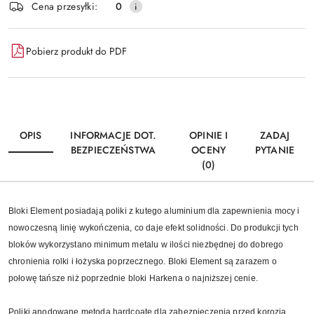
Cena przesyłki:
0
Pobierz produkt do PDF
OPIS
INFORMACJE DOT.
OPINIE I
ZADAJ
BEZPIECZEŃSTWA
OCENY
PYTANIE
(0)
Bloki Element posiadają poliki z kutego aluminium dla zapewnienia mocy i
nowoczesną linię wykończenia, co daje efekt solidności. Do produkcji tych
bloków wykorzystano minimum metalu w ilości niezbędnej do dobrego
chronienia rolki i łożyska poprzecznego. Bloki Element są zarazem o
połowę tańsze niż poprzednie bloki Harkena o najniższej cenie.
Poliki anodowane metodą hardcoate dla zabezpieczenia przed korozją.