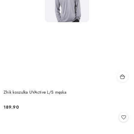
Zhik koszulka UVActive L/S męska
189.90
Cena: