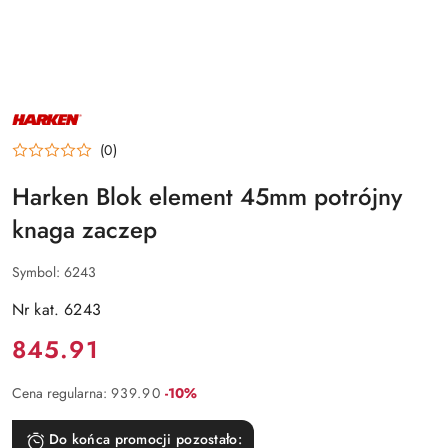
NAZWA
PRODUCENTA:
HARKEN
(0)
Harken Blok element 45mm potrójny
knaga zaczep
Symbol:
6243
Nr kat. 6243
Cena:
845.91
Rabat:
Cena regularna:
939.90
-10%
Do końca promocji pozostało: