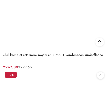
Zhik komplet sztormiak męski OFS 700 + kombinezon Underfleece
2967.89
3297.66
Cena
Cena
promocyjna:
przed
-10%
promocją: