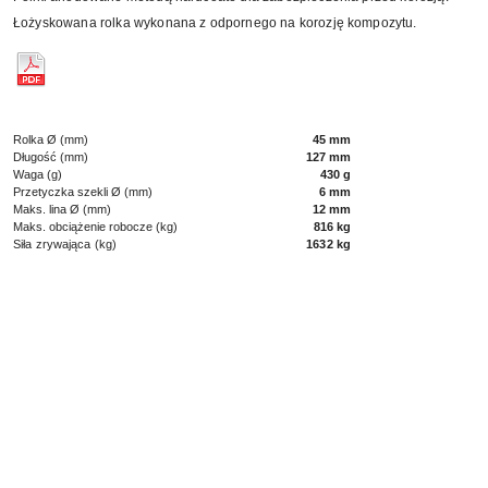
Łożyskowana rolka wykonana z odpornego na korozję kompozytu.
Rolka Ø (mm)
45 mm
Długość (mm)
127 mm
Waga (g)
430 g
Przetyczka szekli Ø (mm)
6 mm
Maks. lina Ø (mm)
12 mm
Maks. obciążenie robocze (kg)
816 kg
Siła zrywająca (kg)
1632 kg