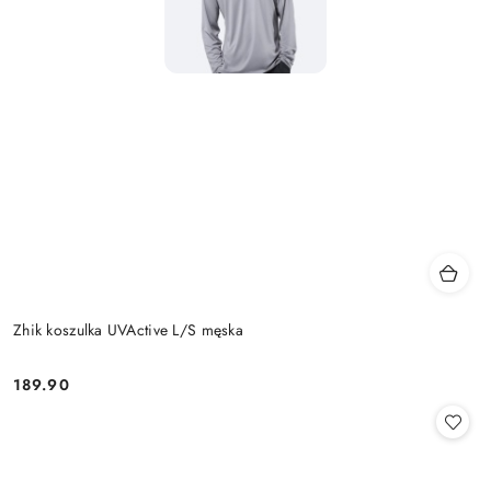
Zhik koszulka UVActive L/S męska
189.90
Cena: