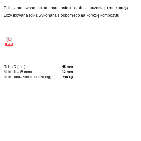
Poliki anodowane metodą hardcoate dla zabezpieczenia przed korozją.
Łożyskowana rolka wykonana z odpornego na korozję kompozytu.
Rolka Ø (mm)
45 mm
Maks. lina Ø (mm)
12 mm
Maks. obciążenie robocze (kg)
700 kg