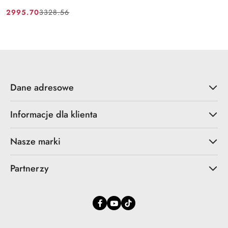
2995.70
3328.56
Cena
Cena
promocyjna:
przed
promocją:
Dane adresowe
Informacje dla klienta
Nasze marki
Partnerzy