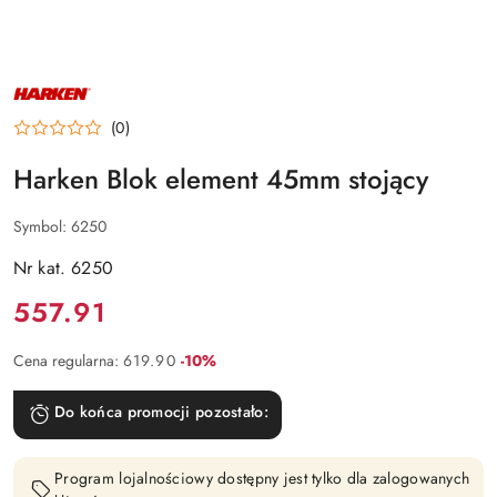
NAZWA
PRODUCENTA:
HARKEN
(0)
Harken Blok element 45mm stojący
Symbol:
6250
Nr kat. 6250
Cena:
557.91
Rabat:
Cena regularna:
619.90
-10%
Do końca promocji pozostało:
Program lojalnościowy dostępny jest tylko dla zalogowanych