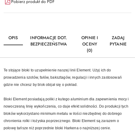
Pobierz produkt do PDF
OPIS
INFORMACJE DOT.
OPINIE I
ZADAJ
BEZPIECZEŃSTWA
OCENY
PYTANIE
(0)
Te stojące bloki to uzupełnienie naszej linii Element. Użyj ich do
prowadzenia szotów, fałów, baksztagów, regulacji i innych zastosowań
gdzie nie chcesz by blok obijał się o pokład.
Bloki Element posiadają poliki z kutego aluminium dla zapewnienia mocy i
nowoczesną linię wykończenia, co daje efekt solidności. Do produkcji tych
bloków wykorzystano minimum metalu w ilości niezbędnej do dobrego
chronienia rolki i łożyska poprzecznego. Bloki Element są zarazem o
połowę tańsze niż poprzednie bloki Harkena o najniższej cenie.