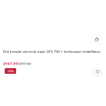
Zhik komplet sztormiak męski OFS 700 + kombinezon Underfleece
2967.89
3297.66
Cena
Cena
promocyjna:
przed
-10%
promocją: