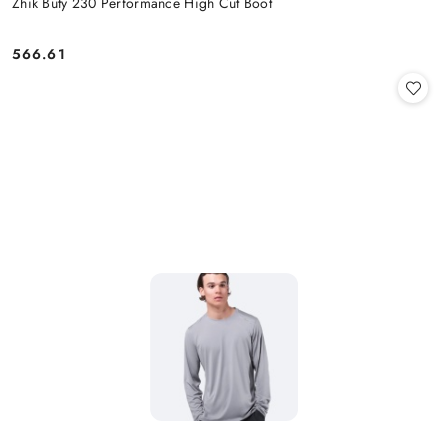
Zhik Buty 230 Performance High Cut Boot
566.61
Cena: