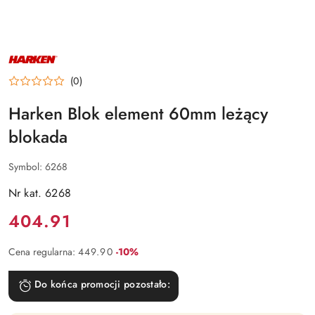
NAZWA
PRODUCENTA:
HARKEN
(0)
Harken Blok element 60mm leżący
blokada
Symbol:
6268
Nr kat. 6268
Cena:
404.91
Rabat:
Cena regularna:
449.90
-10%
Do końca promocji pozostało: