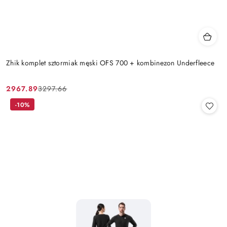
Zhik komplet sztormiak męski OFS 700 + kombinezon Underfleece
2967.89
3297.66
Cena
Cena
promocyjna:
przed
-10%
promocją: