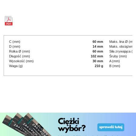
C (mm)
60 mm
Maks. lina Ø (mm
D (mm)
14 mm
Maks. obciążenie
Rolka Ø (mm)
60 mm
Siła zrywająca (kg
Długość (mm)
102 mm
Śruby (mm)
Wysokość (mm)
30 mm
A (mm)
Waga (g)
210 g
B (mm)