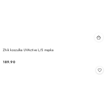
Zhik koszulka UVActive L/S męska
189.90
Cena: