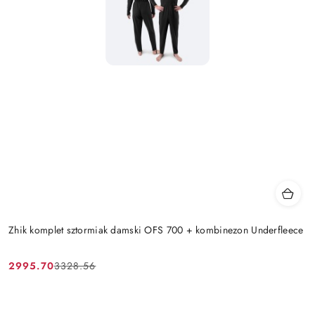
Zhik komplet sztormiak damski OFS 700 + kombinezon Underfleece
2995.70
3328.56
Cena
Cena
promocyjna:
przed
promocją: