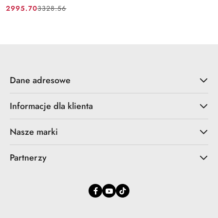
2995.70
3328.56
Cena
Cena
promocyjna:
przed
promocją:
Dane adresowe
Informacje dla klienta
Nasze marki
Partnerzy