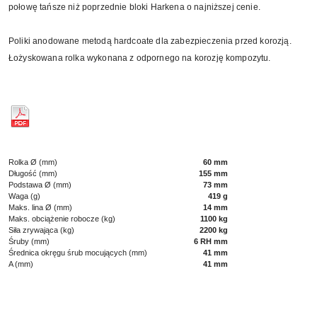
połowę tańsze niż poprzednie bloki Harkena o najniższej cenie.
Poliki anodowane metodą hardcoate dla zabezpieczenia przed korozją.
Łożyskowana rolka wykonana z odpornego na korozję kompozytu.
Rolka Ø (mm)
60 mm
Długość (mm)
155 mm
Podstawa Ø (mm)
73 mm
Waga (g)
419 g
Maks. lina Ø (mm)
14 mm
Maks. obciążenie robocze (kg)
1100 kg
Siła zrywająca (kg)
2200 kg
Śruby (mm)
6 RH mm
Średnica okręgu śrub mocujących (mm)
41 mm
A (mm)
41 mm