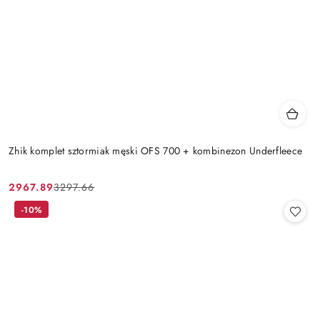
Zhik komplet sztormiak męski OFS 700 + kombinezon Underfleece
2967.89
3297.66
Cena
Cena
promocyjna:
przed
-10%
promocją: