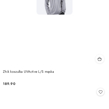
Zhik koszulka UVActive L/S męska
189.90
Cena: