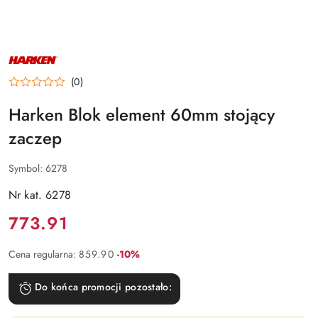
NAZWA
PRODUCENTA:
HARKEN
(0)
Harken Blok element 60mm stojący
zaczep
Symbol:
6278
Nr kat. 6278
Cena:
773.91
Rabat:
Cena regularna:
859.90
-10%
Do końca promocji pozostało: