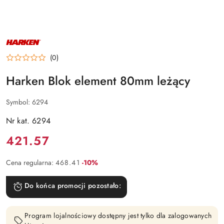
NAZWA
PRODUCENTA:
HARKEN
(0)
Harken Blok element 80mm leżący
Symbol:
6294
Nr kat. 6294
Cena:
421.57
Rabat:
Cena regularna:
468.41
-10%
Do końca promocji pozostało:
Program lojalnościowy dostępny jest tylko dla zalogowanych