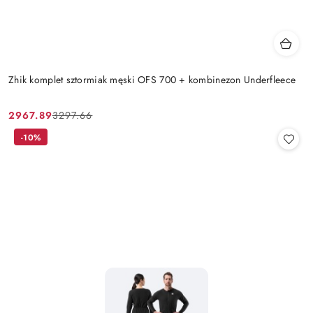
Zhik komplet sztormiak męski OFS 700 + kombinezon Underfleece
2967.89
3297.66
Cena
Cena
promocyjna:
przed
-10%
promocją: