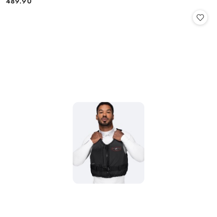
489.90
Cena: