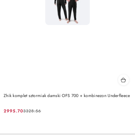
Zhik komplet sztormiak damski OFS 700 + kombinezon Underfleece
2995.70
3328.56
Cena
Cena
promocyjna:
przed
promocją: