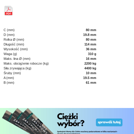
C (mm)
80 mm
D (mm)
19.8 mm
Rolka Ø (mm)
80 mm
Długość (mm)
114 mm
Wysokość (mm)
36 mm
Waga (g)
310 g
Maks. lina Ø (mm)
16 mm
Maks. obciążenie robocze (kg)
2200 kg
Siła zrywająca (kg)
4400 kg
Śruby (mm)
10 mm
A (mm)
19.5 mm
B (mm)
61 mm