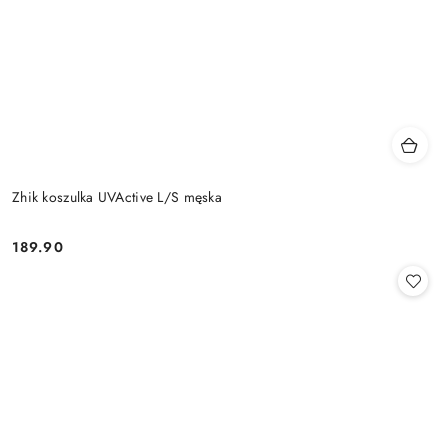
Zhik koszulka UVActive L/S męska
189.90
Cena: