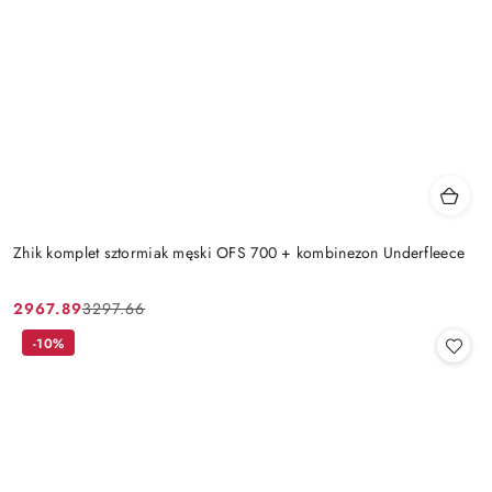
Zhik komplet sztormiak męski OFS 700 + kombinezon Underfleece
2967.89
3297.66
Cena
Cena
promocyjna:
przed
-10%
promocją: