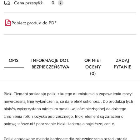
Cena przesyłki:
0
Pobierz produkt do PDF
OPIS
INFORMACJE DOT.
OPINIE I
ZADAJ
BEZPIECZEŃSTWA
OCENY
PYTANIE
(0)
Bloki Element posiadają poliki z kutego aluminium dla zapewnienia mocy i
nowoczesną linię wykończenia, co daje efekt solidności. Do produkcji tych
bloków wykorzystano minimum metalu w ilości niezbędnej do dobrego
chronienia rolki i łożyska poprzecznego. Bloki Element są zarazem o
połowę tańsze niż poprzednie bloki Harkena o najniższej cenie.
Poliki anodowane metodą hardcoate dla zabezpieczenia przed korozją.