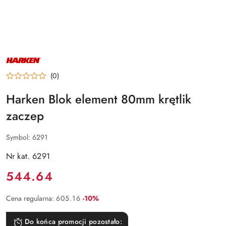
NAZWA
PRODUCENTA:
HARKEN
(0)
Harken Blok element 80mm krętlik
zaczep
Symbol:
6291
Nr kat. 6291
Cena:
544.64
Rabat:
Cena regularna:
605.16
-10%
Do końca promocji pozostało: