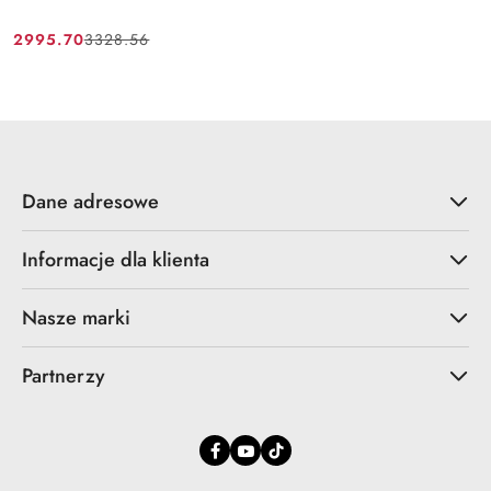
2995.70
3328.56
Cena
Cena
promocyjna:
przed
promocją:
Dane adresowe
Informacje dla klienta
Nasze marki
Partnerzy