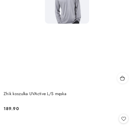
Zhik koszulka UVActive L/S męska
189.90
Cena: