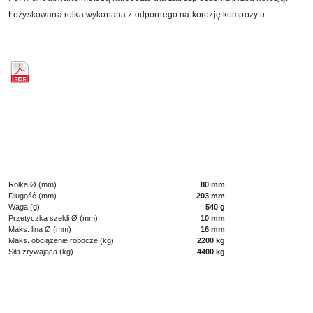
Łożyskowana rolka wykonana z odpornego na korozję kompozytu.
Rolka Ø (mm)
80 mm
Długość (mm)
203 mm
Waga (g)
540 g
Przetyczka szekli Ø (mm)
10 mm
Maks. lina Ø (mm)
16 mm
Maks. obciążenie robocze (kg)
2200 kg
Siła zrywająca (kg)
4400 kg