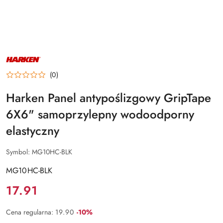
NAZWA
PRODUCENTA:
HARKEN
(0)
Harken Panel antypoślizgowy GripTape
6X6" samoprzylepny wodoodporny
elastyczny
Symbol:
MG10HC-BLK
MG10HC-BLK
Cena:
17.91
Rabat:
Cena regularna:
19.90
-10%