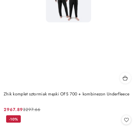
Zhik komplet sztormiak męski OFS 700 + kombinezon Underfleece
2967.89
3297.66
Cena
Cena
promocyjna:
przed
-10%
promocją: