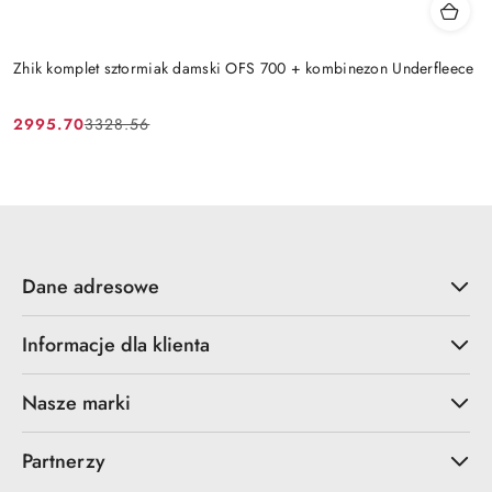
Zhik komplet sztormiak damski OFS 700 + kombinezon Underfleece
2995.70
3328.56
Cena
Cena
promocyjna:
przed
promocją:
Dane adresowe
Informacje dla klienta
Nasze marki
Partnerzy