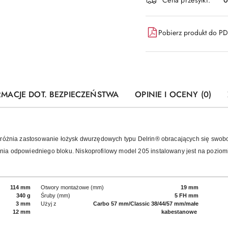
Pobierz produkt do P
RMACJE DOT. BEZPIECZEŃSTWA
OPINIE I OCENY (0)
yróżnia zastosowanie łożysk dwurzędowych typu Delrin® obracających się swob
ia odpowiedniego bloku. Niskoprofilowy model 205 instalowany jest na poziomie
114 mm
Otwory montażowe (mm)
19 mm
340 g
Śruby (mm)
5 FH mm
3 mm
Użyj z
Carbo 57 mm/Classic 38/44/57 mm/małe
12 mm
kabestanowe