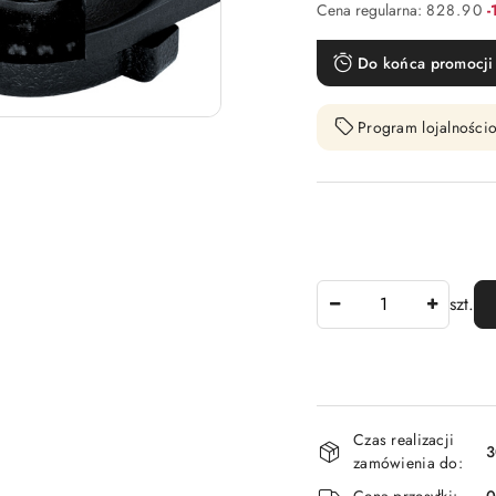
R
Cena regularna:
828.90
-
Do końca promocji 
Program lojalnościo
Ilość
szt.
Dostępność
Czas realizacji
i
3
zamówienia do:
dostawa
Cena przesyłki: