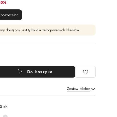
abat:
10%
pozostało:
wy dostępny jest tylko dla zalogowanych klientów.
Do koszyka
Zostaw telefon
Wyślij
0 dni
0