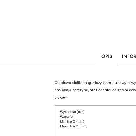
OPIS
INFO
Obrotowe stoliki knag z łożyskami kulkowymi w
posiadają sprężynę, oraz adapter do zamocowan
bloków.
Wysokość (mm)
Waga (g)
Min. lina Ø (mm)
Maks. lina Ø (mm)