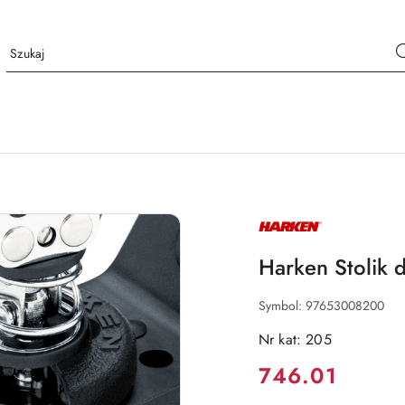
NAZWA
PRODUCENTA:
HARKEN
Harken Stolik d
Symbol:
97653008200
Nr kat: 205
Cena:
746.01