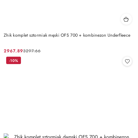
Zhik komplet sztormiak męski OFS 700 + kombinezon Underfleece
2967.89
3297.66
Cena
Cena
promocyjna:
przed
-10%
promocją: