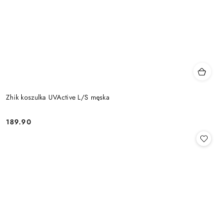
Zhik koszulka UVActive L/S męska
189.90
Cena: