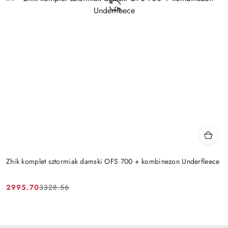
Zhik komplet sztormiak damski OFS 700 + kombinezon Underfleece
2995.70
3328.56
Cena
Cena
promocyjna:
przed
promocją: