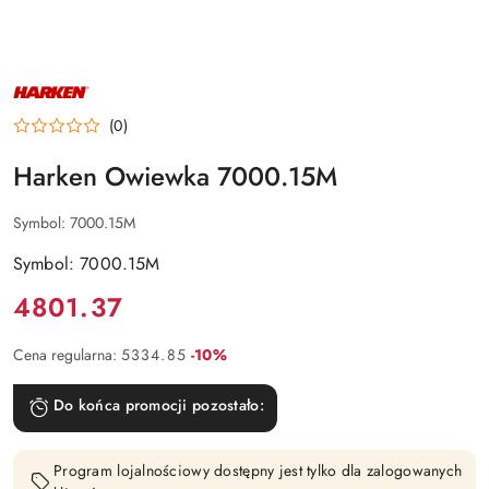
NAZWA
PRODUCENTA:
HARKEN
(0)
Harken Owiewka 7000.15M
Symbol:
7000.15M
Symbol: 7000.15M
Cena:
4801.37
Rabat:
Cena regularna:
5334.85
-10%
Do końca promocji pozostało:
Program lojalnościowy dostępny jest tylko dla zalogowanych