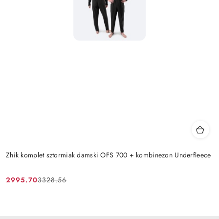
Zhik komplet sztormiak damski OFS 700 + kombinezon Underfleece
2995.70
3328.56
Cena
Cena
promocyjna:
przed
promocją: