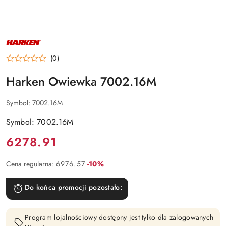
NAZWA
PRODUCENTA:
HARKEN
(0)
Harken Owiewka 7002.16M
Symbol:
7002.16M
Symbol: 7002.16M
Cena:
6278.91
Rabat:
Cena regularna:
6976.57
-10%
Do końca promocji pozostało:
Program lojalnościowy dostępny jest tylko dla zalogowanych