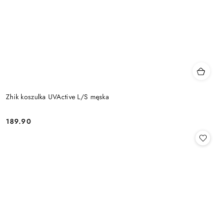
Zhik koszulka UVActive L/S męska
189.90
Cena: