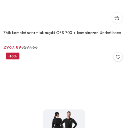
Zhik komplet sztormiak męski OFS 700 + kombinezon Underfleece
2967.89
3297.66
Cena
Cena
promocyjna:
przed
-10%
promocją: