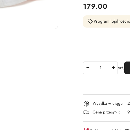
cena:
179.00
Program lojalnościo
Ilość
szt.
Dostępność
Wysyłka w ciągu:
2
i
Cena przesyłki:
9
dostawa