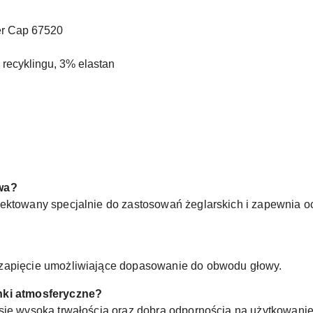
r Cap 67520
 recyklingu, 3% elastan
twa?
jektowany specjalnie do zastosowań żeglarskich i zapewnia o
 zapięcie umożliwiające dopasowanie do obwodu głowy.
nki atmosferyczne?
 się wysoką trwałością oraz dobrą odpornością na użytkowani