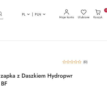
|
PL
PLN
Moje konto
Ulubione
Koszyk
(0)
Czapka z Daszkiem Hydropwr
 BF