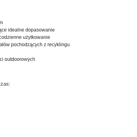
em
ące idealne dopasowanie
 codzienne użytkowanie
ałów pochodzących z recyklingu
ści outdoorowych
czas: