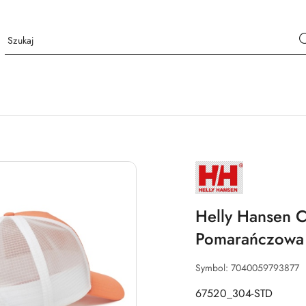
NAZWA
PRODUCENTA:
HELLY
HANSEN
Helly Hansen 
Pomarańczowa
Symbol:
7040059793877
67520_304-STD