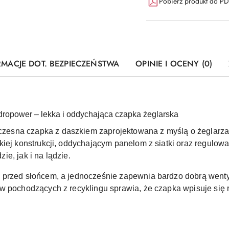
Pobierz produkt do P
RMACJE DOT. BEZPIECZEŃSTWA
OPINIE I OCENY (0)
ropower – lekka i oddychająca czapka żeglarska
zesna czapka z daszkiem zaprojektowana z myślą o żeglarza
kiej konstrukcji, oddychającym panelom z siatki oraz regulo
e, jak i na lądzie.
 przed słońcem, a jednocześnie zapewnia bardzo dobrą wenty
ów pochodzących z recyklingu sprawia, że czapka wpisuje si