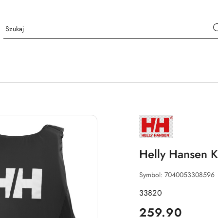
NAZWA
PRODUCENTA:
HELLY
HANSEN
Helly Hansen K
Symbol:
7040053308596
33820
cena:
259.90