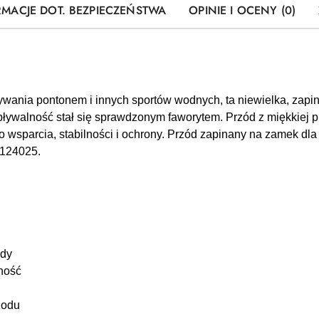
RMACJE DOT. BEZPIECZEŃSTWA
OPINIE I OCENY (0)
ywania pontonem i innych sportów wodnych, ta niewielka, zapi
walność stał się sprawdzonym faworytem. Przód z miękkiej pi
 wsparcia, stabilności i ochrony. Przód zapinany na zamek dla
 124025.
ody
lność
zodu