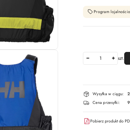
Program lojalnościo
Ilość
szt.
Dostępność
Wysyłka w ciągu:
2
i
Cena przesyłki:
9
dostawa
Pobierz produkt do P