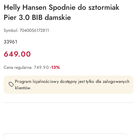
Helly Hansen Spodnie do sztormiak
Pier 3.0 BIB damskie
Symbol:
7040056172811
33961
Cena:
649.00
Rabat:
Cena regularna:
749.90
-13%
Program lojalnościowy dostępny jest tylko dla zalogowanych
klientów.
Ilość