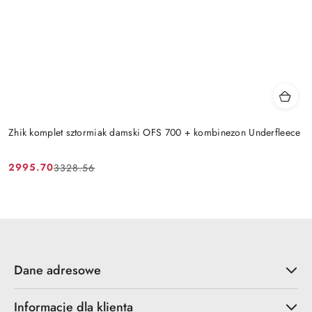
Zhik komplet sztormiak damski OFS 700 + kombinezon Underfleece
2995.70
3328.56
Cena
Cena
promocyjna:
przed
promocją:
Dane adresowe
Informacje dla klienta