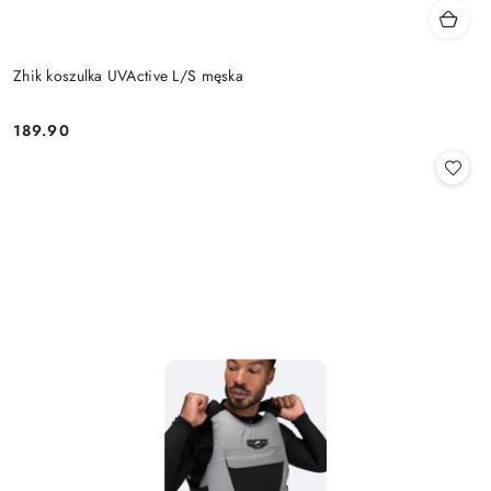
Zhik koszulka UVActive L/S męska
189.90
Cena: