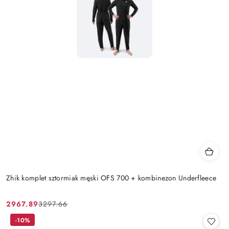
Zhik komplet sztormiak męski OFS 700 + kombinezon Underfleece
2967.89
3297.66
Cena
Cena
promocyjna:
przed
-10%