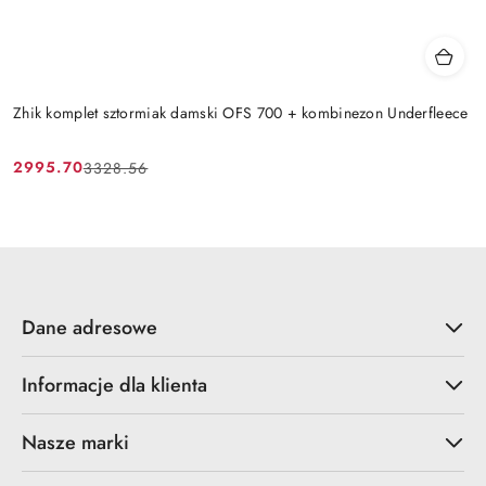
Zhik komplet sztormiak damski OFS 700 + kombinezon Underfleece
2995.70
3328.56
Cena
Cena
promocyjna:
przed
promocją:
Dane adresowe
Informacje dla klienta
Nasze marki