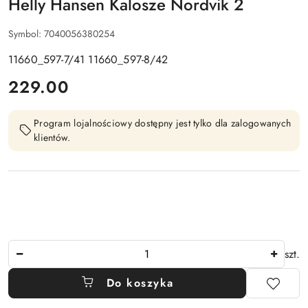
Helly Hansen Kalosze Nordvik 2
Symbol:
7040056380254
11660_597-7/41 11660_597-8/42
cena:
229.00
Program lojalnościowy dostępny jest tylko dla zalogowanych
klientów.
Ilość
szt.
Do koszyka