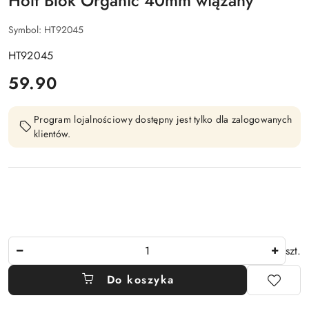
Holt Blok Organic 40mm wiązany
Symbol:
HT92045
HT92045
cena:
59.90
Program lojalnościowy dostępny jest tylko dla zalogowanych
klientów.
Ilość
szt.
Do koszyka