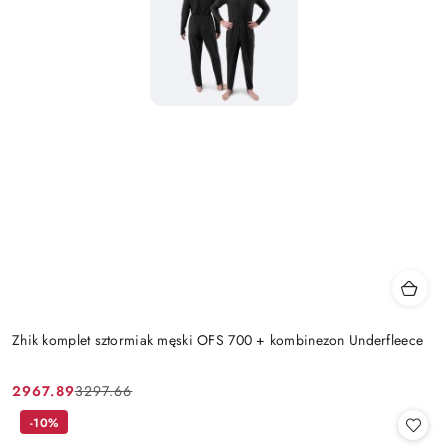
Zhik komplet sztormiak męski OFS 700 + kombinezon Underfleece
2967.89
3297.66
Cena
Cena
promocyjna:
przed
-10%