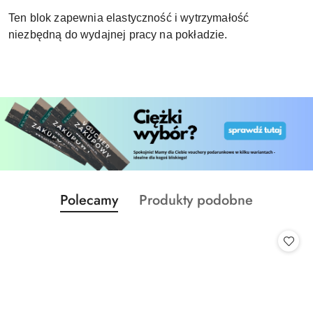
Ten blok zapewnia elastyczność i wytrzymałość
niezbędną do wydajnej pracy na pokładzie.
Produkty
Produkty
Polecamy
Produkty podobne
Pomiń karuzelę produktów
o
o
statusie:
statusie: