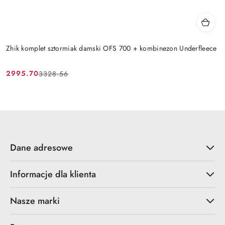
Zhik komplet sztormiak damski OFS 700 + kombinezon Underfleece
2995.70
3328.56
Cena
Cena
promocyjna:
przed
promocją:
Dane adresowe
Informacje dla klienta
Nasze marki