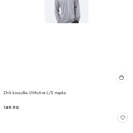
Zhik koszulka UVActive L/S męska
189.90
Cena: