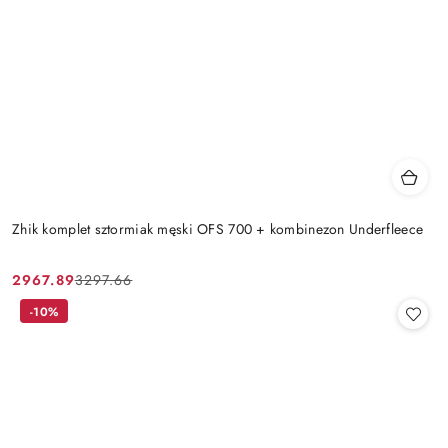
Zhik komplet sztormiak męski OFS 700 + kombinezon Underfleece
2967.89
3297.66
Cena
Cena
promocyjna:
przed
-10%
promocją: