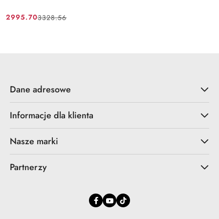
2995.70
3328.56
Cena
Cena
promocyjna:
przed
promocją:
Dane adresowe
Informacje dla klienta
Nasze marki
Partnerzy