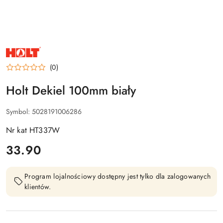
NAZWA
PRODUCENTA:
HOLT
(0)
Holt Dekiel 100mm biały
Symbol:
5028191006286
Nr kat HT337W
cena:
33.90
Program lojalnościowy dostępny jest tylko dla zalogowanych
klientów.