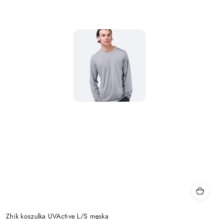
Zhik koszulka UVActive L/S męska