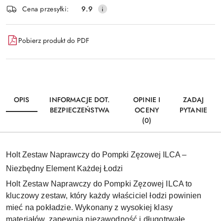
Wyślij
Cena przesyłki:
9.9
dostawa
Pobierz produkt do PDF
OPIS
INFORMACJE DOT.
OPINIE I
ZADAJ
BEZPIECZEŃSTWA
OCENY
PYTANIE
(0)
Holt Zestaw Naprawczy do Pompki Zęzowej ILCA –
Niezbędny Element Każdej Łodzi
Holt Zestaw Naprawczy do Pompki Zęzowej ILCA to
kluczowy zestaw, który każdy właściciel łodzi powinien
mieć na pokładzie. Wykonany z wysokiej klasy
materiałów, zapewnia niezawodność i długotrwałe