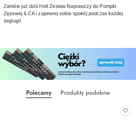
Zamów już dziś Holt Zestaw Naprawczy do Pompki
Zęzowej ILCA i zapewnij sobie spokój podczas każdej
żeglugi!
Produkty
Produkty
Polecamy
Produkty podobne
Pomiń karuzelę produktów
o
o
statusie:
statusie: