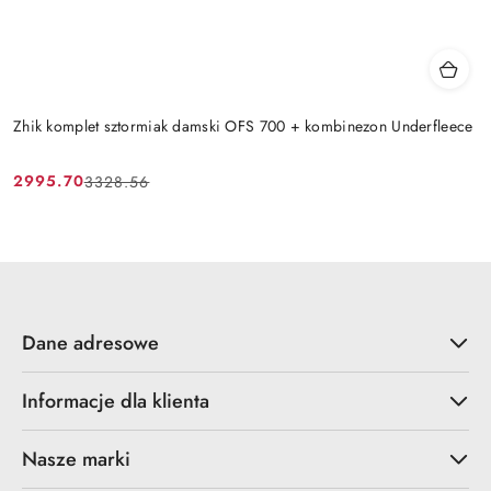
Zhik komplet sztormiak damski OFS 700 + kombinezon Underfleece
2995.70
3328.56
Cena
Cena
promocyjna:
przed
promocją:
Dane adresowe
Informacje dla klienta
Nasze marki