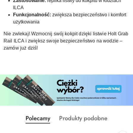
Zastosowanie:
replika listwy do kokpitu w łodziach
ILCA
Funkcjonalność:
zwiększa bezpieczeństwo i komfort
użytkowania
Nie zwlekaj! Wzmocnij swój kokpit dzięki listwie Holt Grab
Rail ILCA i zwiększ swoje bezpieczeństwo na wodzie –
zamów już dziś!
Produkty
Produkty
Polecamy
Produkty podobne
Pomiń karuzelę produktów
o
o