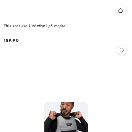
Zhik koszulka UVActive L/S męska
189.90
Cena: