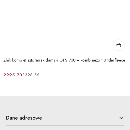
Zhik komplet sztormiak damski OFS 700 + kombinezon Underfleece
2995.70
3328.56
Cena
Cena
promocyjna:
przed
promocją:
Dane adresowe