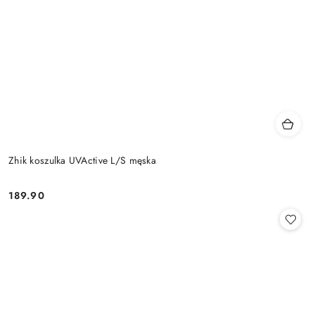
Zhik koszulka UVActive L/S męska
189.90
Cena: