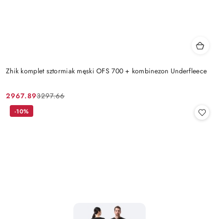
Zhik komplet sztormiak męski OFS 700 + kombinezon Underfleece
2967.89
3297.66
Cena
Cena
promocyjna:
przed
-10%
promocją: