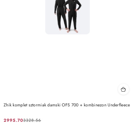
Zhik komplet sztormiak damski OFS 700 + kombinezon Underfleece
2995.70
3328.56
Cena
Cena
promocyjna:
przed