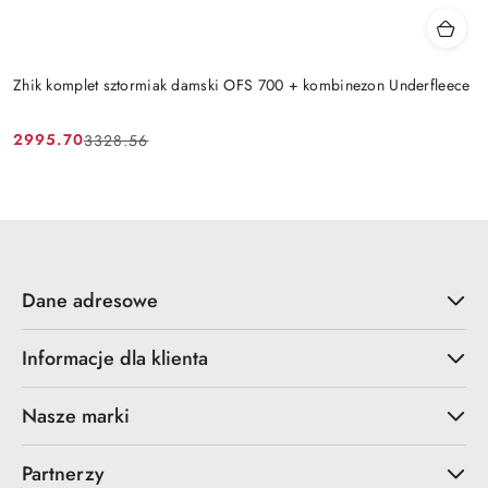
Zhik komplet sztormiak damski OFS 700 + kombinezon Underfleece
2995.70
3328.56
Cena
Cena
promocyjna:
przed
promocją:
Dane adresowe
Informacje dla klienta
Nasze marki
Partnerzy