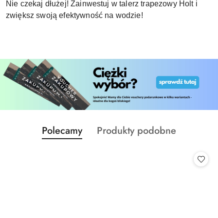
Nie czekaj dłużej! Zainwestuj w talerz trapezowy Holt i
zwiększ swoją efektywność na wodzie!
Produkty
Produkty
Polecamy
Produkty podobne
Pomiń karuzelę produktów
o
o
statusie:
statusie: