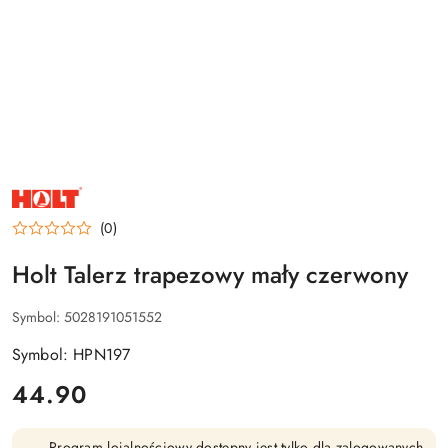
NAZWA
PRODUCENTA:
HOLT
(0)
Holt Talerz trapezowy mały czerwony
Symbol:
5028191051552
Symbol: HPN197
cena:
44.90
Program lojalnościowy dostępny jest tylko dla zalogowanych