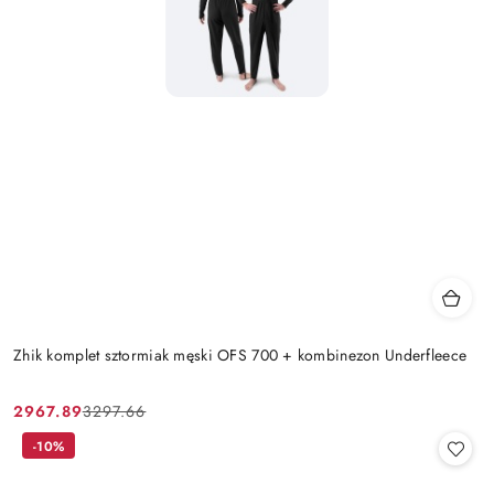
Zhik komplet sztormiak męski OFS 700 + kombinezon Underfleece
2967.89
3297.66
Cena
Cena
promocyjna:
przed
-10%
promocją: