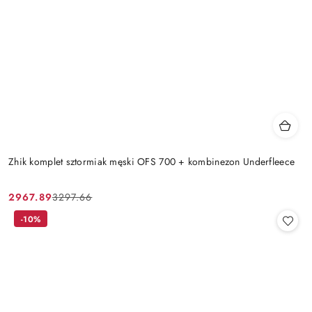
Zhik komplet sztormiak męski OFS 700 + kombinezon Underfleece
2967.89
3297.66
Cena
Cena
promocyjna:
przed
-10%
promocją: