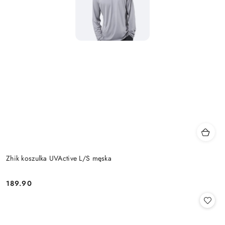
Zhik koszulka UVActive L/S męska
189.90
Cena: