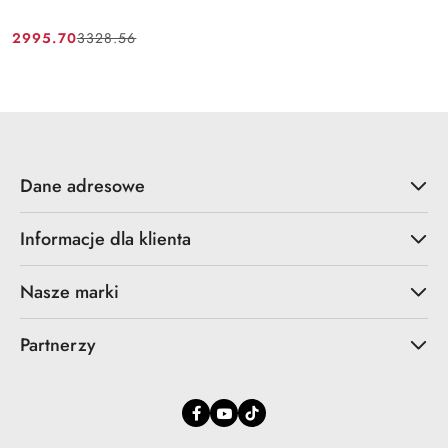
2995.70
3328.56
Cena
Cena
promocyjna:
przed
promocją:
Dane adresowe
Informacje dla klienta
Nasze marki
Partnerzy