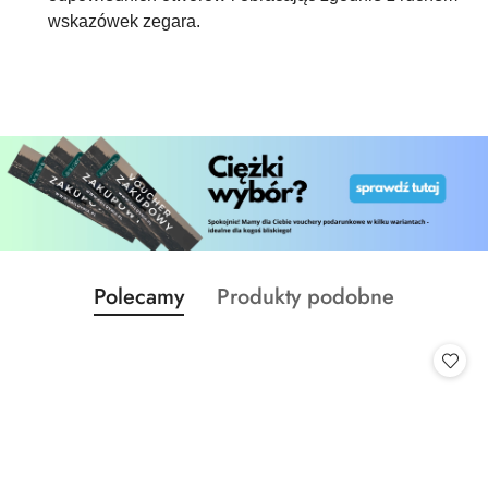
wskazówek zegara.
Produkty
Produkty
Polecamy
Produkty podobne
Pomiń karuzelę produktów
o
o
statusie:
statusie: