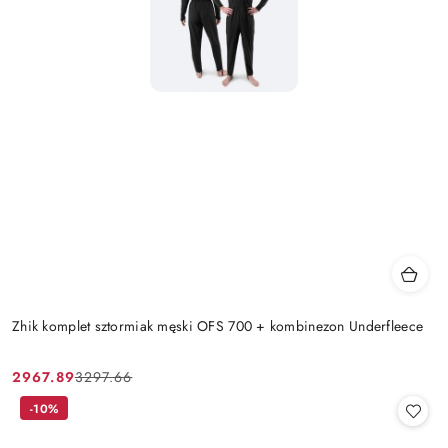
Zhik komplet sztormiak męski OFS 700 + kombinezon Underfleece
2967.89
3297.66
Cena
Cena
promocyjna:
przed
-10%
promocją: