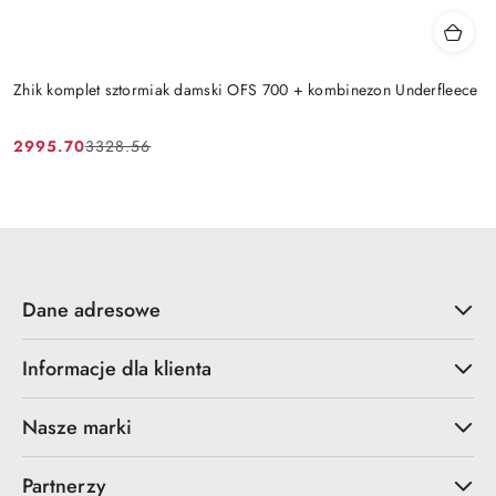
Zhik komplet sztormiak damski OFS 700 + kombinezon Underfleece
2995.70
3328.56
Cena
Cena
promocyjna:
przed
promocją:
Dane adresowe
Informacje dla klienta
Nasze marki
Partnerzy