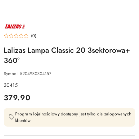
NAZWA
PRODUCENTA:
LALIZAS
(0)
Lalizas Lampa Classic 20 3sektorowa+
360°
Symbol:
5204980304157
30415
cena:
379.90
Program lojalnościowy dostępny jest tylko dla zalogowanych
klientów.