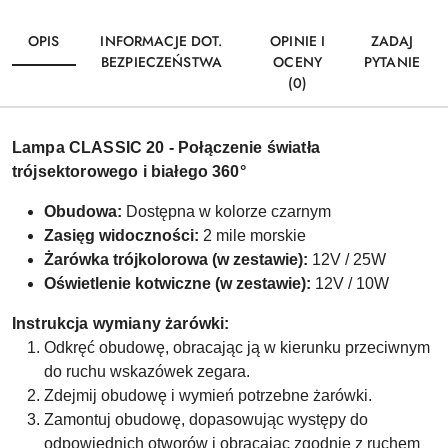
OPIS
INFORMACJE DOT.
OPINIE I
ZADAJ
BEZPIECZEŃSTWA
OCENY
PYTANIE
(0)
Lampa CLASSIC 20 - Połączenie światła
trójsektorowego i białego 360°
Obudowa:
Dostępna w kolorze czarnym
Zasięg widoczności:
2 mile morskie
Żarówka trójkolorowa (w zestawie):
12V / 25W
Oświetlenie kotwiczne (w zestawie):
12V / 10W
Instrukcja wymiany żarówki:
Odkręć obudowę, obracając ją w kierunku przeciwnym
do ruchu wskazówek zegara.
Zdejmij obudowę i wymień potrzebne żarówki.
Zamontuj obudowę, dopasowując występy do
odpowiednich otworów i obracając zgodnie z ruchem