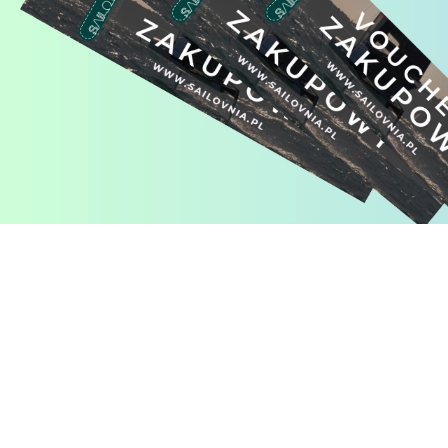
Pomiń karuzelę produktów