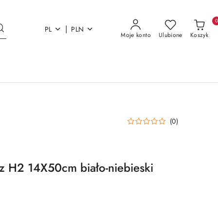
|
PL
PLN
Moje konto
Ulubione
Koszyk
(0)
cz H2 14X50cm biało-niebieski