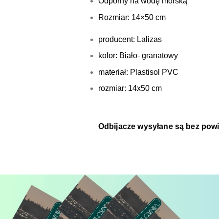
Odporny na wodę morską
Rozmiar: 14×50 cm
producent
:
Lalizas
kolor
:
Biało- granatowy
materiał
:
Plastisol PVC
rozmiar
:
14x50 cm
Odbijacze wysyłane są bez powi