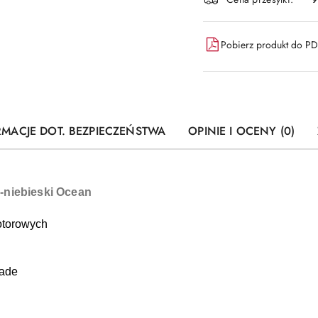
dostawa
Pobierz produkt do P
RMACJE DOT. BEZPIECZEŃSTWA
OPINIE I OCENY (0)
-niebieski Ocean
otorowych
made