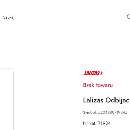
NAZWA
PRODUCENTA:
LALIZAS
Brak towaru
Lalizas Odbija
Symbol:
5204980719845
Nr kat. 71984