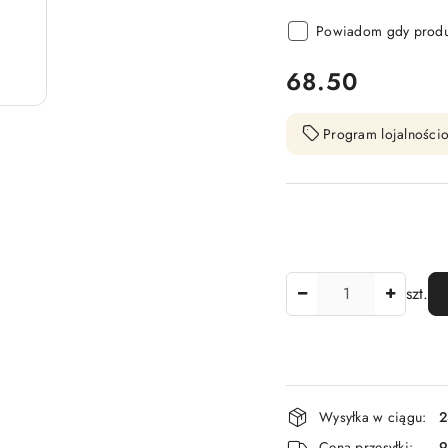
Powiadom gdy produk
cena:
68.50
Program lojalnościo
Ilość
szt.
Dostępność
Wysyłka w ciągu:
2
i
Cena przesyłki:
9