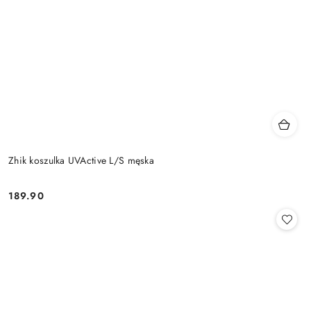
Zhik koszulka UVActive L/S męska
189.90
Cena: