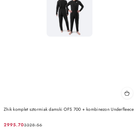
Zhik komplet sztormiak damski OFS 700 + kombinezon Underfleece
2995.70
3328.56
Cena
Cena
promocyjna:
przed