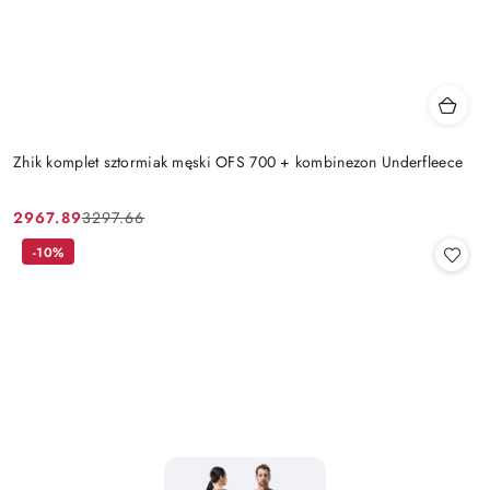
Zhik komplet sztormiak męski OFS 700 + kombinezon Underfleece
2967.89
3297.66
Cena
Cena
promocyjna:
przed
-10%
promocją: