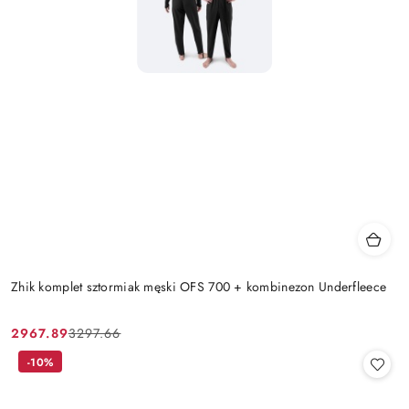
Zhik komplet sztormiak męski OFS 700 + kombinezon Underfleece
2967.89
3297.66
Cena
Cena
promocyjna:
przed
-10%
promocją: