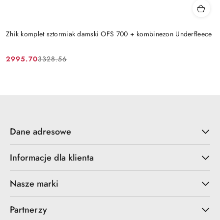
Zhik komplet sztormiak damski OFS 700 + kombinezon Underfleece
2995.70
3328.56
Cena
Cena
promocyjna:
przed
promocją:
Dane adresowe
Informacje dla klienta
Nasze marki
Partnerzy