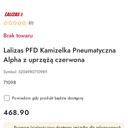
NAZWA
PRODUCENTA:
LALIZAS
(0)
Brak towaru
Lalizas PFD Kamizelka Pneumatyczna
Alpha z uprzężą czerwona
Symbol:
5204980710989
71098
Powiadom gdy produkt będzie dostępny
cena:
468.90
Program lojalnościowy dostępny jest tylko dla zalogowanych