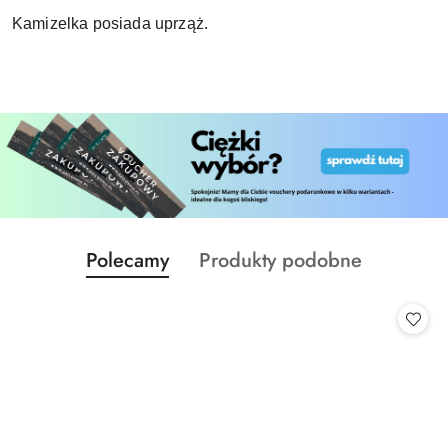
Kamizelka posiada uprząż.
Produkty
Produkty
Polecamy
Produkty podobne
Pomiń karuzelę produktów
o
o
statusie:
statusie: