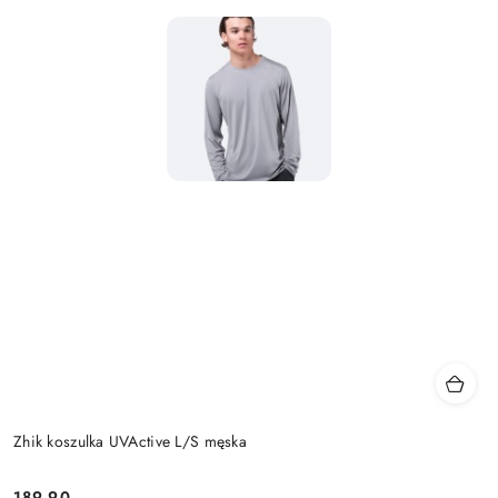
Zhik koszulka UVActive L/S męska
189.90