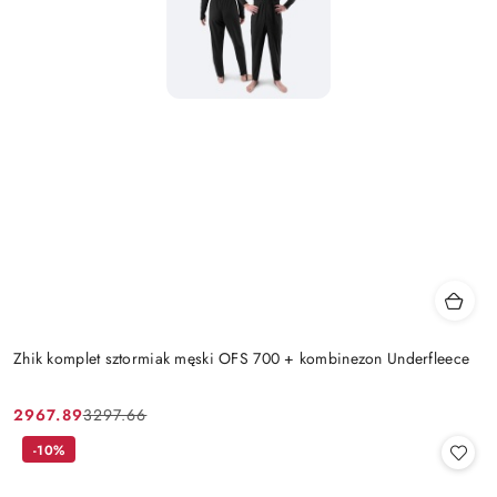
Zhik komplet sztormiak męski OFS 700 + kombinezon Underfleece
2967.89
3297.66
Cena
Cena
promocyjna:
przed
-10%
promocją: