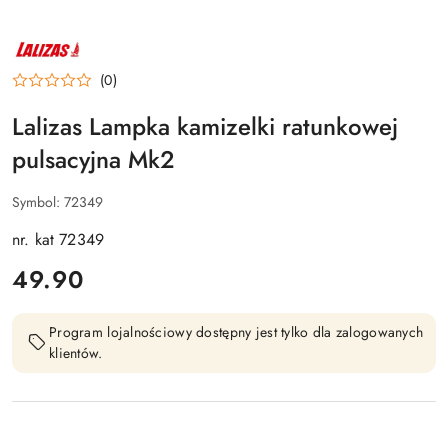
NAZWA
PRODUCENTA:
LALIZAS
(0)
Lalizas Lampka kamizelki ratunkowej
pulsacyjna Mk2
Symbol:
72349
nr. kat 72349
cena:
49.90
Program lojalnościowy dostępny jest tylko dla zalogowanych
klientów.