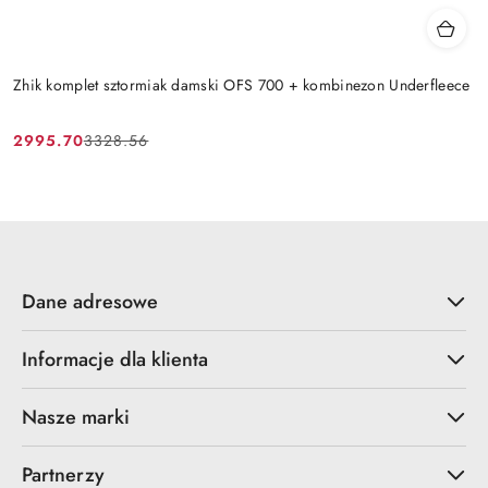
Zhik komplet sztormiak damski OFS 700 + kombinezon Underfleece
2995.70
3328.56
Cena
Cena
promocyjna:
przed
promocją:
Dane adresowe
Informacje dla klienta
Nasze marki
Partnerzy