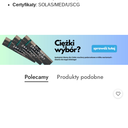
Certyfikaty
: SOLAS/MED/USCG
Produkty
Produkty
Polecamy
Produkty podobne
Pomiń karuzelę produktów
o
o
statusie:
statusie: