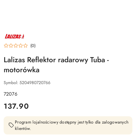
NAZWA
PRODUCENTA:
LALIZAS
(0)
Lalizas Reflektor radarowy Tuba -
motorówka
Symbol:
5204980720766
72076
cena:
137.90
Program lojalnościowy dostępny jest tylko dla zalogowanych
klientów.