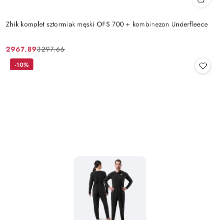
Zhik komplet sztormiak męski OFS 700 + kombinezon Underfleece
2967.89
3297.66
Cena
Cena
promocyjna:
przed
-10%
promocją: