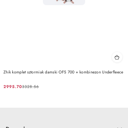
Zhik komplet sztormiak damski OFS 700 + kombinezon Underfleece
2995.70
3328.56
Cena
Cena
promocyjna:
przed
promocją: