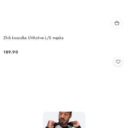
Zhik koszulka UVActive L/S męska
189.90
Cena: