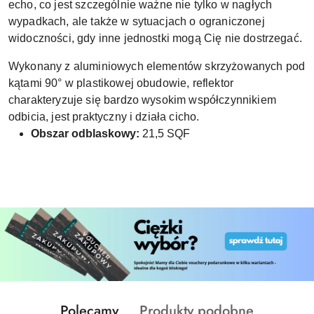
echo, co jest szczególnie ważne nie tylko w nagłych
wypadkach, ale także w sytuacjach o ograniczonej
widoczności, gdy inne jednostki mogą Cię nie dostrzegać.
Wykonany z aluminiowych elementów skrzyżowanych pod
kątami 90° w plastikowej obudowie, reflektor
charakteryzuje się bardzo wysokim współczynnikiem
odbicia, jest praktyczny i działa cicho.
Obszar odblaskowy:
21,5 SQF
Produkty
Produkty
Polecamy
Produkty podobne