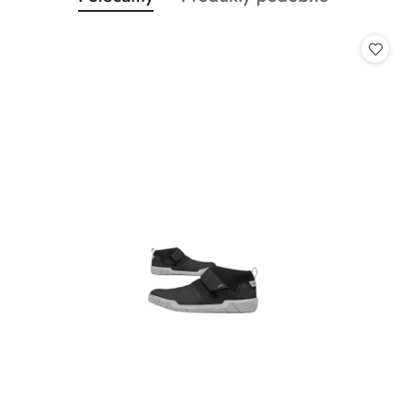
Pomiń karuzelę produktów
o
o
statusie:
statusie: