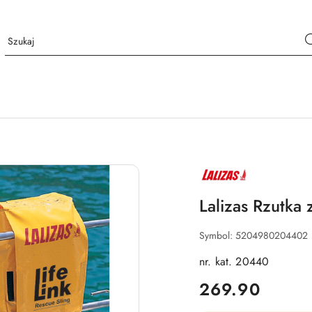
NAZWA
PRODUCENTA:
LALIZAS
Lalizas Rzutka
Symbol:
5204980204402
nr. kat. 20440
cena:
269.90