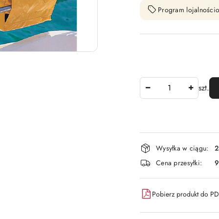
Program lojalnościo
Ilość
szt.
Dostępność
Wysyłka w ciągu:
2
i
Cena przesyłki:
9
dostawa
Pobierz produkt do P