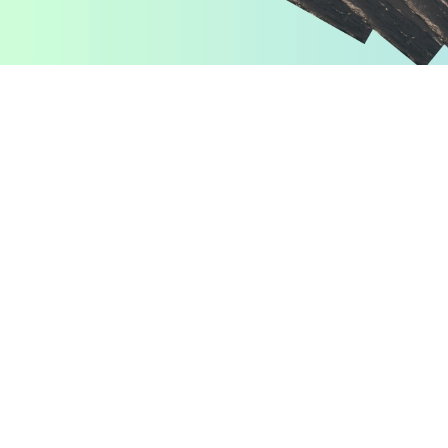
Pomiń karuzelę produktów