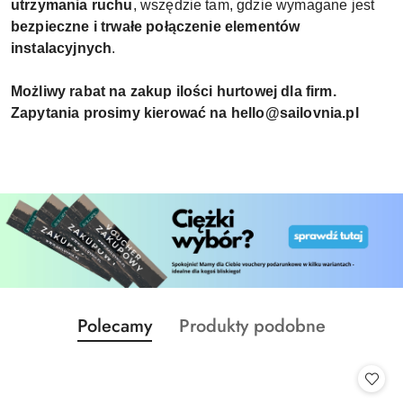
utrzymania ruchu
, wszędzie tam, gdzie wymagane jest
bezpieczne i trwałe połączenie elementów
instalacyjnych
.
Możliwy rabat na zakup ilości hurtowej dla firm.
Zapytania prosimy kierować na hello@sailovnia.pl
Produkty
Produkty
Polecamy
Produkty podobne
Pomiń karuzelę produktów
o
o
statusie:
statusie: