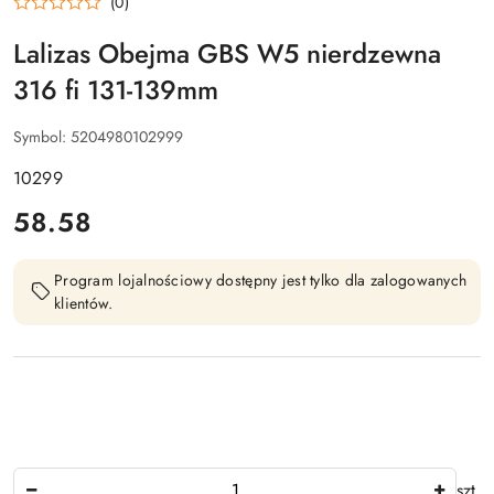
(0)
Lalizas Obejma GBS W5 nierdzewna
316 fi 131-139mm
Symbol:
5204980102999
10299
cena:
58.58
Program lojalnościowy dostępny jest tylko dla zalogowanych
klientów.
Ilość
szt.