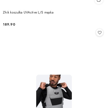
Zhik koszulka UVActive L/S męska
189.90
Cena: