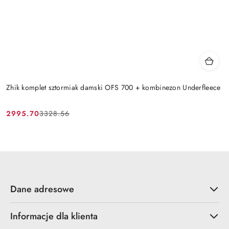
Zhik komplet sztormiak damski OFS 700 + kombinezon Underfleece
2995.70
3328.56
Cena
Cena
promocyjna:
przed
promocją:
Dane adresowe
Informacje dla klienta