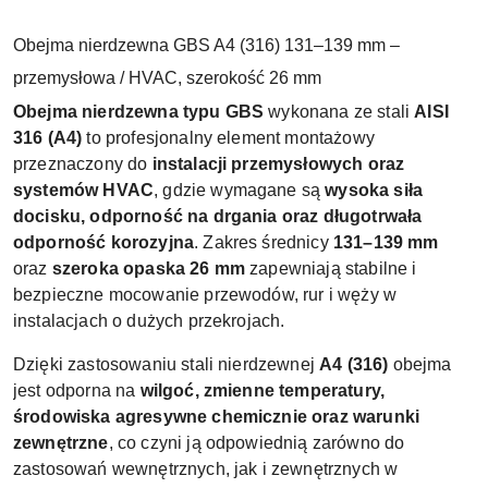
Obejma nierdzewna GBS A4 (316) 131–139 mm –
przemysłowa / HVAC, szerokość 26 mm
Obejma nierdzewna typu GBS
wykonana ze stali
AISI
316 (A4)
to profesjonalny element montażowy
przeznaczony do
instalacji przemysłowych oraz
systemów HVAC
, gdzie wymagane są
wysoka siła
docisku, odporność na drgania oraz długotrwała
odporność korozyjna
. Zakres średnicy
131–139 mm
oraz
szeroka opaska 26 mm
zapewniają stabilne i
bezpieczne mocowanie przewodów, rur i węży w
instalacjach o dużych przekrojach.
Dzięki zastosowaniu stali nierdzewnej
A4 (316)
obejma
jest odporna na
wilgoć, zmienne temperatury,
środowiska agresywne chemicznie oraz warunki
zewnętrzne
, co czyni ją odpowiednią zarówno do
zastosowań wewnętrznych, jak i zewnętrznych w