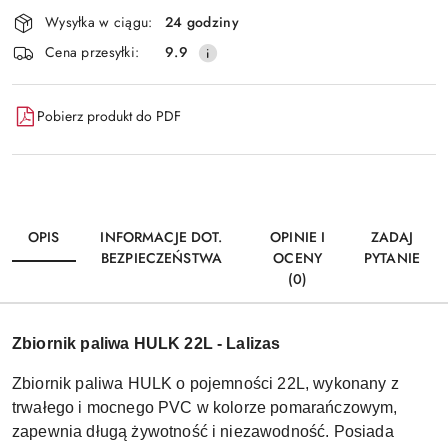
Dostępność
Wysyłka w ciągu:
24 godziny
i
Wyślij
Cena przesyłki:
9.9
dostawa
Pobierz produkt do PDF
OPIS
INFORMACJE DOT.
OPINIE I
ZADAJ
BEZPIECZEŃSTWA
OCENY
PYTANIE
(0)
Zbiornik paliwa HULK 22L - Lalizas
Zbiornik paliwa HULK o pojemności 22L, wykonany z
trwałego i mocnego PVC w kolorze pomarańczowym,
zapewnia długą żywotność i niezawodność. Posiada