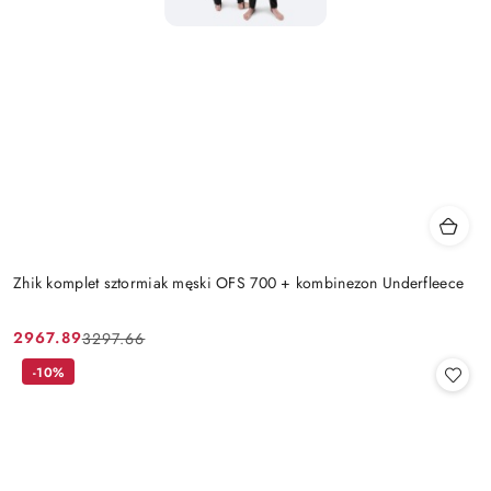
Zhik komplet sztormiak męski OFS 700 + kombinezon Underfleece
2967.89
3297.66
Cena
Cena
promocyjna:
przed
-10%
promocją: