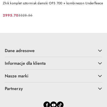
Zhik komplet sztormiak damski OFS 700 + kombinezon Underfleece
2995.70
3328.56
Cena
Cena
promocyjna:
przed
promocją:
Dane adresowe
Informacje dla klienta
Nasze marki
Partnerzy