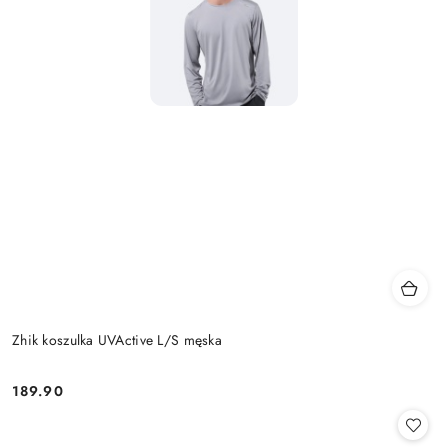
Zhik koszulka UVActive L/S męska
189.90
Cena: