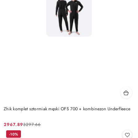
Zhik komplet sztormiak męski OFS 700 + kombinezon Underfleece
2967.89
3297.66
Cena
Cena
promocyjna:
przed
-10%