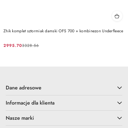
Zhik komplet sztormiak damski OFS 700 + kombinezon Underfleece
2995.70
3328.56
Cena
Cena
promocyjna:
przed
promocją:
Dane adresowe
Informacje dla klienta
Nasze marki