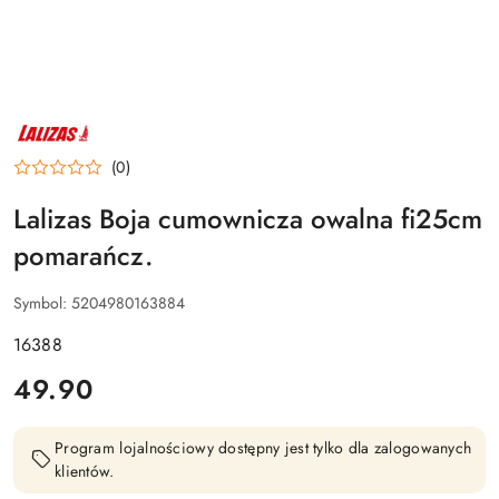
NAZWA
PRODUCENTA:
LALIZAS
(0)
Lalizas Boja cumownicza owalna fi25cm
pomarańcz.
Symbol:
5204980163884
16388
cena:
49.90
Program lojalnościowy dostępny jest tylko dla zalogowanych
klientów.