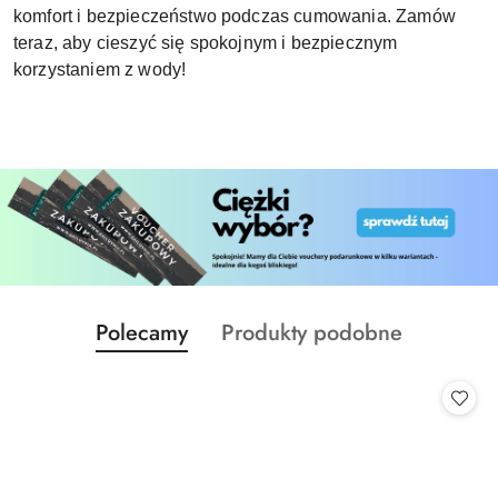
komfort i bezpieczeństwo podczas cumowania. Zamów
teraz, aby cieszyć się spokojnym i bezpiecznym
korzystaniem z wody!
Produkty
Produkty
Polecamy
Produkty podobne
Pomiń karuzelę produktów
o
o
statusie:
statusie: