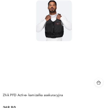
Zhik PFD Active- kamizelka asekuracyjna
369.90