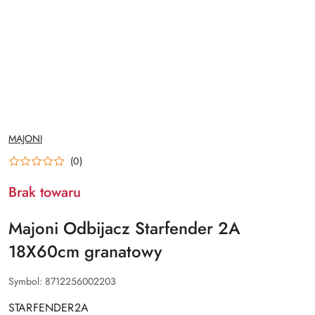
NAZWA
MAJONI
PRODUCENTA:
(0)
Brak towaru
Majoni Odbijacz Starfender 2A
18X60cm granatowy
Symbol:
8712256002203
STARFENDER2A