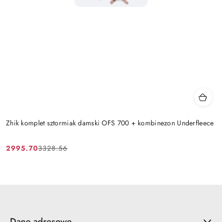
Zhik komplet sztormiak damski OFS 700 + kombinezon Underfleece
2995.70
3328.56
Cena
Cena
promocyjna:
przed
promocją:
Dane adresowe