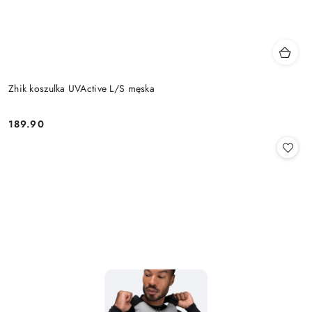
Zhik koszulka UVActive L/S męska
189.90
Cena: