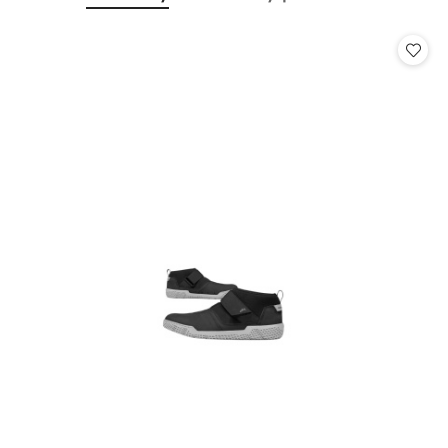
Pomiń karuzelę produktów
o
o
statusie:
statusie: