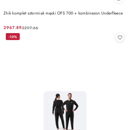
Zhik komplet sztormiak męski OFS 700 + kombinezon Underfleece
2967.89
3297.66
Cena
Cena
promocyjna:
przed
-10%
promocją: