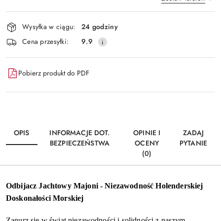
Dostępność
Wysyłka w ciągu:
24 godziny
i
Wyślij
Cena przesyłki:
9.9
dostawa
Pobierz produkt do PDF
OPIS
INFORMACJE DOT.
OPINIE I
ZADAJ
BEZPIECZEŃSTWA
OCENY
PYTANIE
(0)
Odbijacz Jachtowy Majoni - Niezawodność Holenderskiej
Doskonałości Morskiej
Zanurz się w świat niezawodności i solidności z naszym