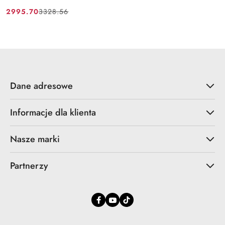
2995.70
3328.56
Cena
Cena
promocyjna:
przed
promocją:
Dane adresowe
Informacje dla klienta
Nasze marki
Partnerzy