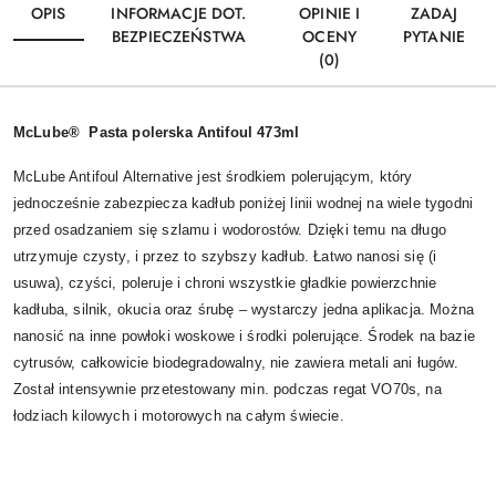
OPIS
INFORMACJE DOT.
OPINIE I
ZADAJ
BEZPIECZEŃSTWA
OCENY
PYTANIE
(0)
McLube® Pasta polerska Antifoul 473ml
McLube Antifoul Alternative jest środkiem polerującym, który
jednocześnie zabezpiecza kadłub poniżej linii wodnej na wiele tygodni
przed osadzaniem się szlamu i wodorostów. Dzięki temu na długo
utrzymuje czysty, i przez to szybszy kadłub. Łatwo nanosi się (i
usuwa), czyści, poleruje i chroni wszystkie gładkie powierzchnie
kadłuba, silnik, okucia oraz śrubę – wystarczy jedna aplikacja. Można
nanosić na inne powłoki woskowe i środki polerujące. Środek na bazie
cytrusów, całkowicie biodegradowalny, nie zawiera metali ani ługów.
Został intensywnie przetestowany min. podczas regat VO70s, na
łodziach kilowych i motorowych na całym świecie.