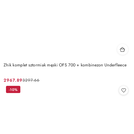
Zhik komplet sztormiak męski OFS 700 + kombinezon Underfleece
2967.89
3297.66
Cena
Cena
promocyjna:
przed
-10%
promocją: