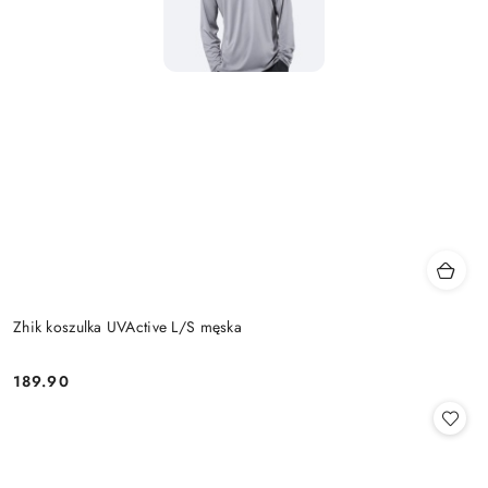
Zhik koszulka UVActive L/S męska
189.90
Cena: