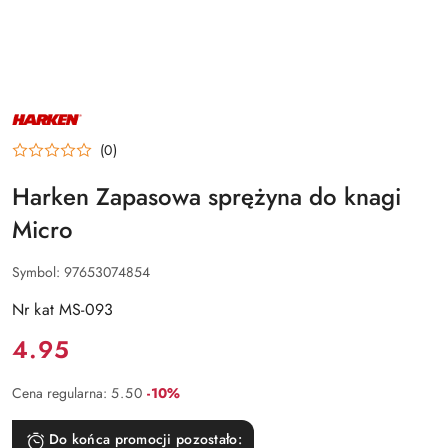
NAZWA
PRODUCENTA:
HARKEN
(0)
Harken Zapasowa sprężyna do knagi
Micro
Symbol:
97653074854
Nr kat MS-093
Cena:
4.95
Rabat:
Cena regularna:
5.50
-10%
Do końca promocji pozostało: