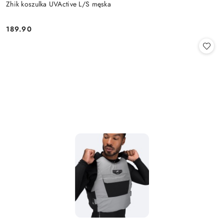
Zhik koszulka UVActive L/S męska
189.90
Cena: