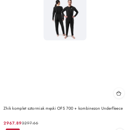
Zhik komplet sztormiak męski OFS 700 + kombinezon Underfleece
2967.89
3297.66
Cena
Cena