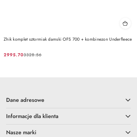
Zhik komplet sztormiak damski OFS 700 + kombinezon Underfleece
2995.70
3328.56
Cena
Cena
promocyjna:
przed
promocją:
Dane adresowe
Informacje dla klienta
Nasze marki