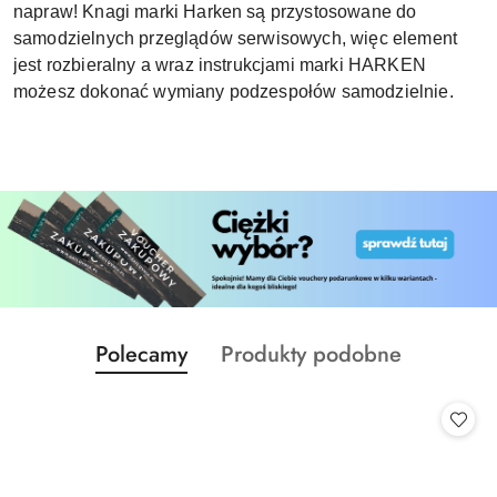
napraw! Knagi marki Harken są przystosowane do
samodzielnych przeglądów serwisowych, więc element
jest rozbieralny a wraz instrukcjami marki HARKEN
możesz dokonać wymiany podzespołów samodzielnie.
Produkty
Produkty
Polecamy
Produkty podobne
Pomiń karuzelę produktów
o
o
statusie:
statusie: