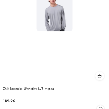
Zhik koszulka UVActive L/S męska
189.90
Cena: