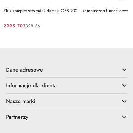
Zhik komplet sztormiak damski OFS 700 + kombinezon Underfleece
2995.70
3328.56
Cena
Cena
promocyjna:
przed
promocją:
Dane adresowe
Informacje dla klienta
Nasze marki
Partnerzy