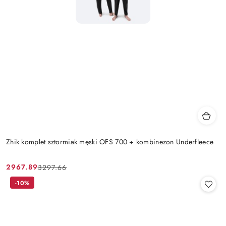
Zhik komplet sztormiak męski OFS 700 + kombinezon Underfleece
2967.89
3297.66
Cena
Cena
promocyjna:
przed
-10%
promocją: