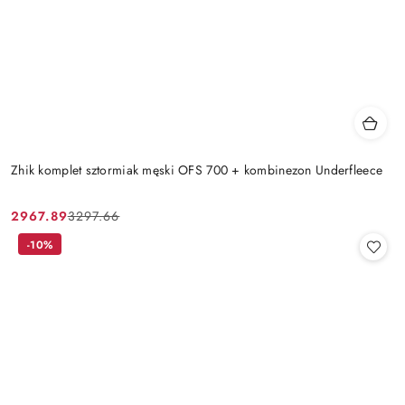
Zhik komplet sztormiak męski OFS 700 + kombinezon Underfleece
2967.89
3297.66
Cena
Cena
promocyjna:
przed
-10%
promocją: