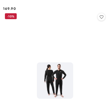
169.90
Cena:
-10%