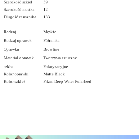
Szerokość szkieł
59
Szerokość mostka
12
Długość zausznika
133
Rodzaj
Męskie
Rodzaj oprawek
Półramka
Oprawka
Browline
Materiał oprawek
Tworzywa sztuczne
szkła
Polaryzacyjne
Kolor oprawki
Matte Black
Kolor szkieł
Prizm Deep Water Polarized