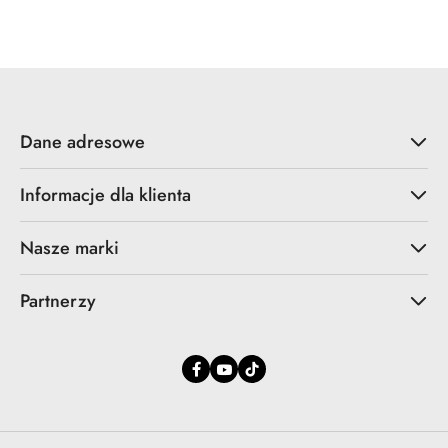
Cena
Cena
promocyjna:
przed
promocją:
Dane adresowe
Informacje dla klienta
Nasze marki
Partnerzy