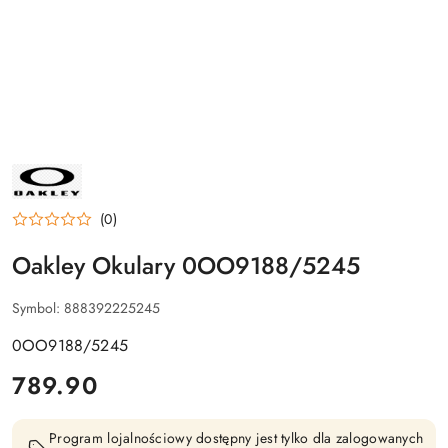
NAZWA
PRODUCENTA:
OAKLEY
(0)
Oakley Okulary 0OO9188/5245
Symbol:
888392225245
0OO9188/5245
cena:
789.90
Program lojalnościowy dostępny jest tylko dla zalogowanych