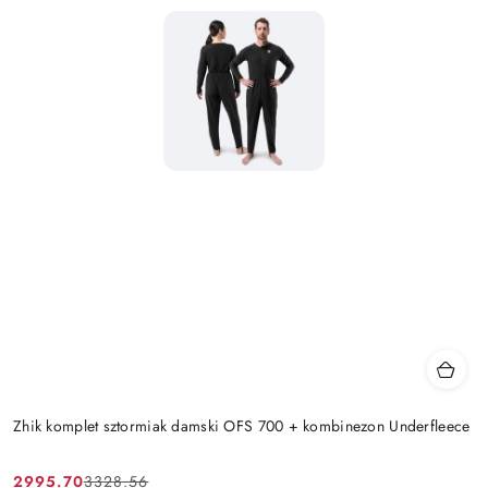
Zhik komplet sztormiak damski OFS 700 + kombinezon Underfleece
2995.70
3328.56