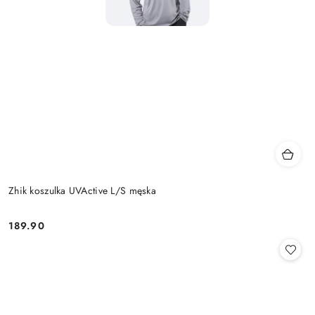
Zhik koszulka UVActive L/S męska
189.90
Cena: