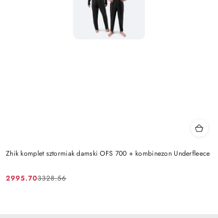
Zhik komplet sztormiak damski OFS 700 + kombinezon Underfleece
2995.70
3328.56
Cena
Cena
promocyjna:
przed
promocją: