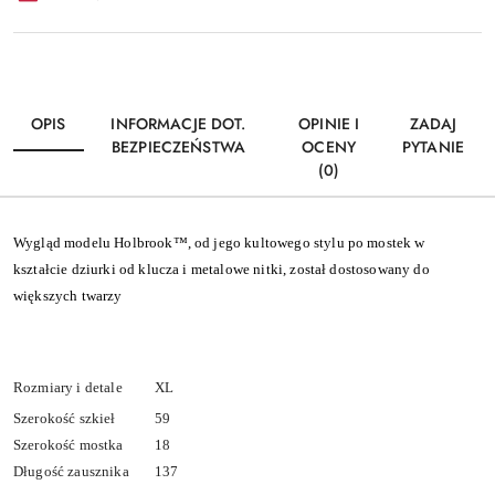
OPIS
INFORMACJE DOT.
OPINIE I
ZADAJ
BEZPIECZEŃSTWA
OCENY
PYTANIE
(0)
Wygląd modelu Holbrook™, od jego kultowego stylu po mostek w
kształcie dziurki od klucza i metalowe nitki, został dostosowany do
większych twarzy
Rozmiary i detale
XL
Szerokość szkieł
59
Szerokość mostka
18
Długość zausznika
137