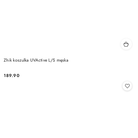
Zhik koszulka UVActive L/S męska
189.90
Cena: