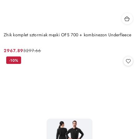
Zhik komplet sztormiak męski OFS 700 + kombinezon Underfleece
2967.89
3297.66
Cena
Cena
promocyjna:
przed
-10%
promocją: