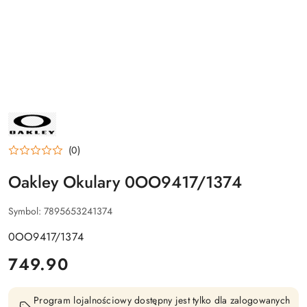
NAZWA
PRODUCENTA:
OAKLEY
(0)
Oakley Okulary 0OO9417/1374
Symbol:
7895653241374
0OO9417/1374
cena:
749.90
Program lojalnościowy dostępny jest tylko dla zalogowanych