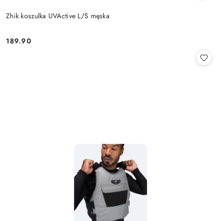
Zhik koszulka UVActive L/S męska
189.90
Cena: