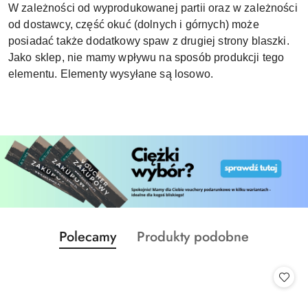
W zależności od wyprodukowanej partii oraz w zależności
od dostawcy, część okuć (dolnych i górnych) może
posiadać także dodatkowy spaw z drugiej strony blaszki.
Jako sklep, nie mamy wpływu na sposób produkcji tego
elementu. Elementy wysyłane są losowo.
Produkty
Produkty
Polecamy
Produkty podobne
Pomiń karuzelę produktów
o
o
statusie:
statusie: