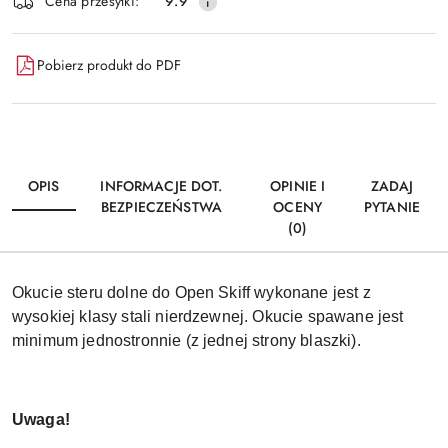
Wyślij
Cena przesyłki:
9.9
dostawa
Pobierz produkt do PDF
OPIS
INFORMACJE DOT.
OPINIE I
ZADAJ
BEZPIECZEŃSTWA
OCENY
PYTANIE
(0)
Okucie steru dolne do Open Skiff wykonane jest z
wysokiej klasy stali nierdzewnej. Okucie spawane jest
minimum jednostronnie (z jednej strony blaszki).
Uwaga!