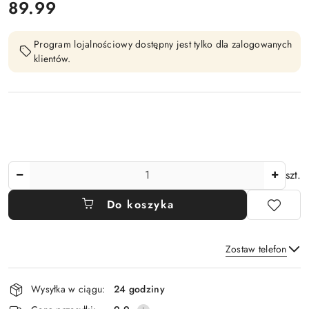
cena:
89.99
Program lojalnościowy dostępny jest tylko dla zalogowanych
klientów.
Ilość
szt.
Do koszyka
Zostaw telefon
Dostępność
Wysyłka w ciągu:
24 godziny
i