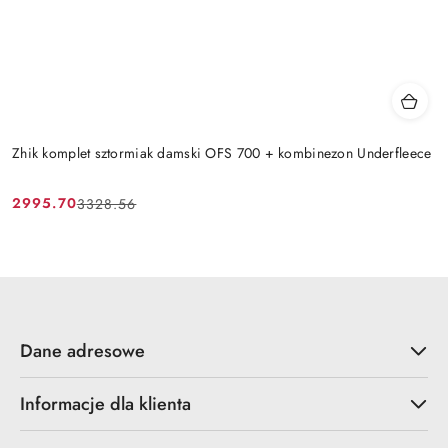
Zhik komplet sztormiak damski OFS 700 + kombinezon Underfleece
2995.70
3328.56
Cena
Cena
promocyjna:
przed
promocją:
Dane adresowe
Informacje dla klienta