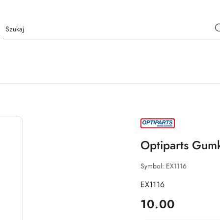
NAZWA
PRODUCENTA:
OPTIPARTS
Optiparts Gumk
Symbol:
EX1116
EX1116
cena:
10.00