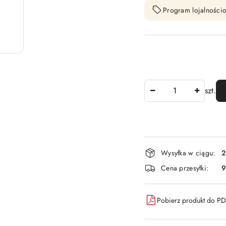
Program lojalnościo
Ilość
szt.
Dostępność
Wysyłka w ciągu:
2
i
Cena przesyłki:
9
dostawa
Pobierz produkt do P