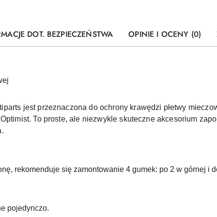
RMACJE DOT. BEZPIECZEŃSTWA
OPINIE I OCENY (0)
wej
iparts jest przeznaczona do ochrony krawędzi płetwy mieczow
 Optimist. To proste, ale niezwykle skuteczne akcesorium zap
a.
ę, rekomenduje się zamontowanie 4 gumek: po 2 w górnej i do
e pojedynczo.