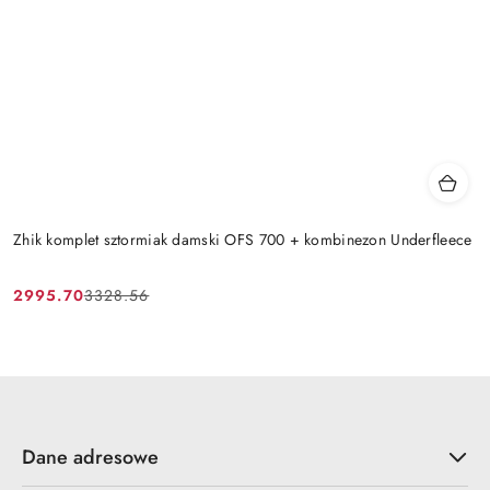
Zhik komplet sztormiak damski OFS 700 + kombinezon Underfleece
2995.70
3328.56
Cena
Cena
promocyjna:
przed
promocją:
Dane adresowe