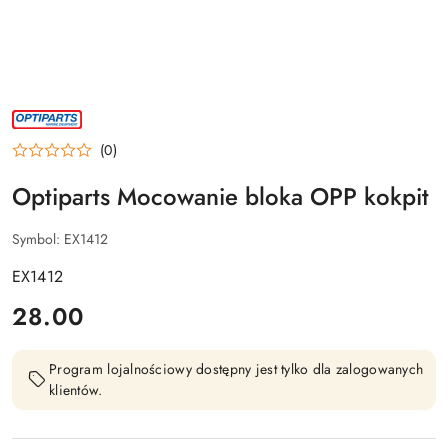
NAZWA
PRODUCENTA:
OPTIPARTS
(0)
Optiparts Mocowanie bloka OPP kokpit
Symbol:
EX1412
EX1412
cena:
28.00
Program lojalnościowy dostępny jest tylko dla zalogowanych
klientów.