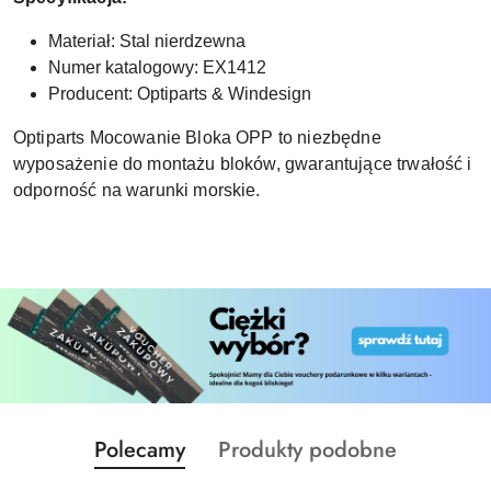
Materiał: Stal nierdzewna
Numer katalogowy: EX1412
Producent: Optiparts & Windesign
Optiparts Mocowanie Bloka OPP to niezbędne
wyposażenie do montażu bloków, gwarantujące trwałość i
odporność na warunki morskie.
Produkty
Produkty
Polecamy
Produkty podobne
Pomiń karuzelę produktów
o
o