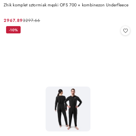
Zhik komplet sztormiak męski OFS 700 + kombinezon Underfleece
2967.89
3297.66
Cena
Cena
promocyjna:
przed
-10%
promocją: