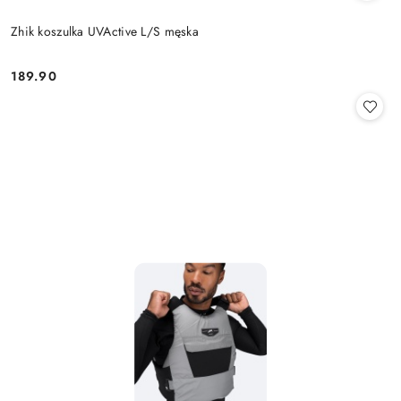
Zhik koszulka UVActive L/S męska
189.90
Cena: