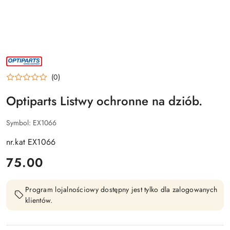
NAZWA
PRODUCENTA:
OPTIPARTS
(0)
Optiparts Listwy ochronne na dziób.
Symbol:
EX1066
nr.kat EX1066
cena:
75.00
Program lojalnościowy dostępny jest tylko dla zalogowanych
klientów.