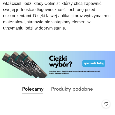
właścicieli łodzi klasy Optimist, którzy chcą zapewnić
swojej jednostce długowieczność i ochronę przed
uszkodzeniami. Dzięki łatwej aplikacji oraz wytrzymałemu
materiałowi, stanowią niezastąpiony element w
utrzymaniu łodzi w dobrym stanie.
Produkty
Produkty
Polecamy
Produkty podobne
Pomiń karuzelę produktów
o
o
statusie:
statusie: