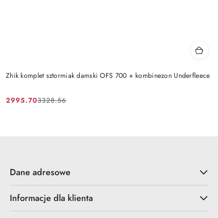
Zhik komplet sztormiak damski OFS 700 + kombinezon Underfleece
2995.70
3328.56
Cena
Cena
promocyjna:
przed
promocją:
Dane adresowe
Informacje dla klienta