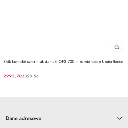
Zhik komplet sztormiak damski OFS 700 + kombinezon Underfleece
2995.70
3328.56
Cena
Cena
promocyjna:
przed
promocją:
Dane adresowe