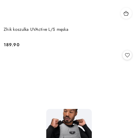
Zhik koszulka UVActive L/S męska
189.90
Cena: