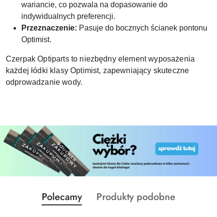
wariancie, co pozwala na dopasowanie do
indywidualnych preferencji.
Przeznaczenie:
Pasuje do bocznych ścianek pontonu
Optimist.
Czerpak Optiparts to niezbędny element wyposażenia
każdej łódki klasy Optimist, zapewniający skuteczne
odprowadzanie wody.
Produkty
Produkty
Polecamy
Produkty podobne
Pomiń karuzelę produktów
o
o