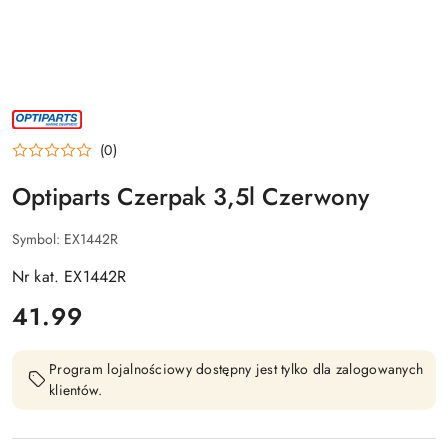
NAZWA
PRODUCENTA:
OPTIPARTS
(0)
Optiparts Czerpak 3,5l Czerwony
Symbol:
EX1442R
Nr kat. EX1442R
cena:
41.99
Program lojalnościowy dostępny jest tylko dla zalogowanych
klientów.