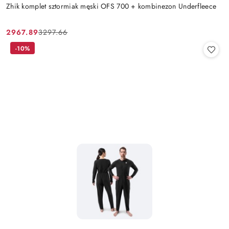
Zhik komplet sztormiak męski OFS 700 + kombinezon Underfleece
2967.89
3297.66
Cena
Cena
promocyjna:
przed
-10%
promocją: