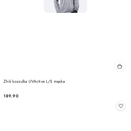
Zhik koszulka UVActive L/S męska
189.90
Cena: