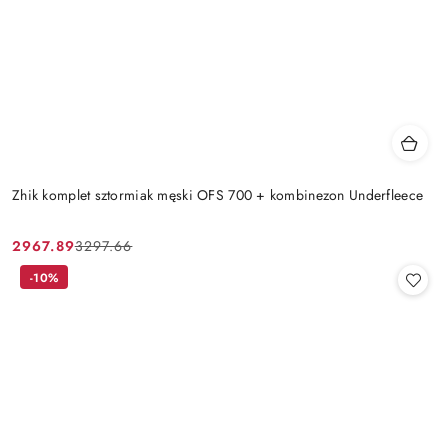
Zhik komplet sztormiak męski OFS 700 + kombinezon Underfleece
2967.89
3297.66
Cena
Cena
promocyjna:
przed
-10%
promocją: