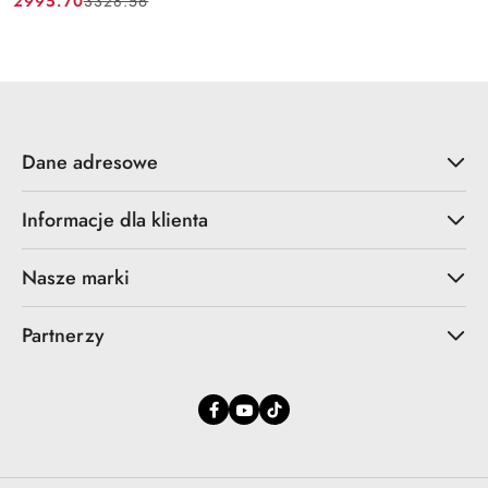
2995.70
3328.56
Cena
Cena
promocyjna:
przed
promocją:
Dane adresowe
Informacje dla klienta
Nasze marki
Partnerzy