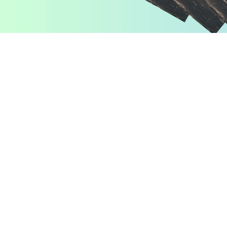
Pomiń karuzelę produktów