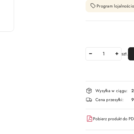
Program lojalnościo
Ilość
szt.
Dostępność
Wysyłka w ciągu:
2
i
Cena przesyłki:
9
dostawa
Pobierz produkt do P