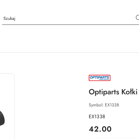
NAZWA
PRODUCENTA:
OPTIPARTS
Optiparts Kołki
Symbol:
EX1338
EX1338
cena:
42.00