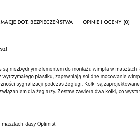
RMACJE DOT. BEZPIECZEŃSTWA
OPINIE I OCENY (0)
szt
rts są niezbędnym elementem do montażu wimpla w masztach k
 z wytrzymałego plastiku, zapewniają solidne mocowanie wimp
czności sygnalizacji podczas żeglugi. Kołki są zaprojektowan
związaniem dla żeglarzy. Zestaw zawiera dwa kołki, co wyst
masztach klasy Optimist