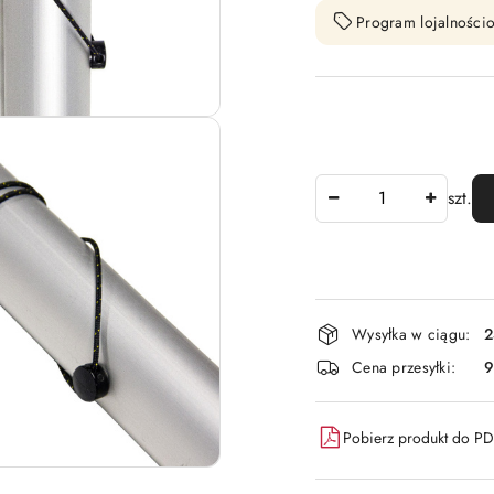
Program lojalnościo
Ilość
szt.
Dostępność
Wysyłka w ciągu:
2
i
Cena przesyłki:
9
dostawa
Pobierz produkt do P