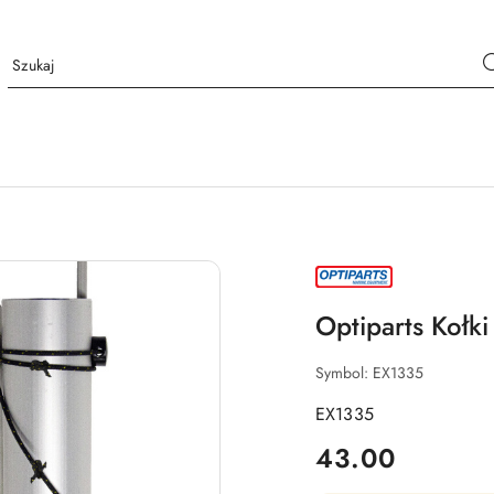
NAZWA
PRODUCENTA:
OPTIPARTS
Optiparts Kołki
Symbol:
EX1335
EX1335
cena:
43.00