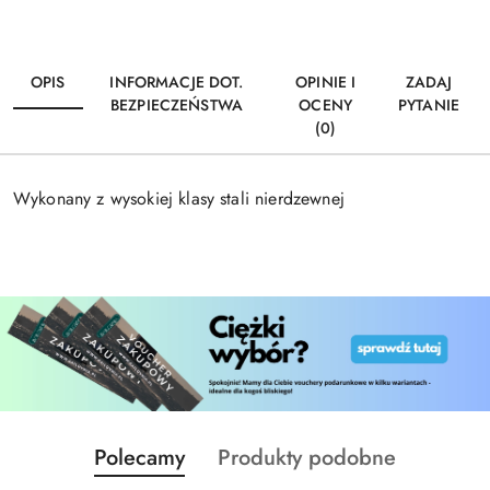
OPIS
INFORMACJE DOT.
OPINIE I
ZADAJ
BEZPIECZEŃSTWA
OCENY
PYTANIE
(0)
Wykonany z wysokiej klasy stali nierdzewnej
Produkty
Produkty
Polecamy
Produkty podobne
Pomiń karuzelę produktów
o
o