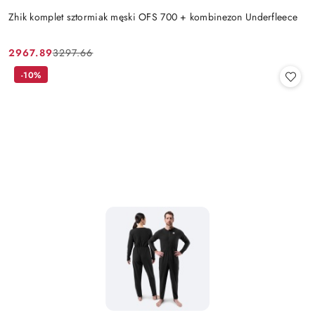
Zhik komplet sztormiak męski OFS 700 + kombinezon Underfleece
2967.89
3297.66
Cena
Cena
promocyjna:
przed
-10%
promocją: