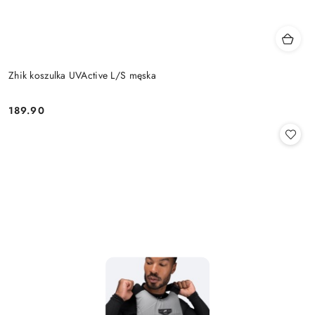
Zhik koszulka UVActive L/S męska
189.90
Cena: