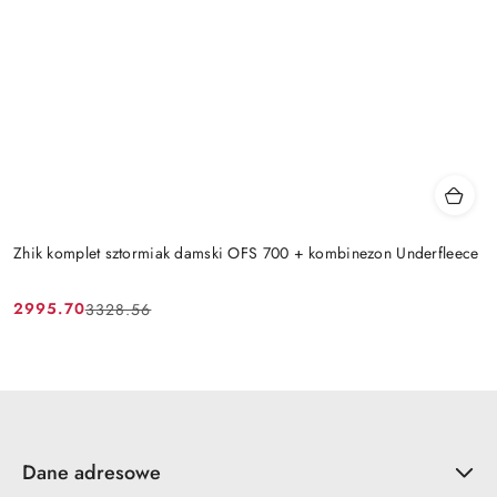
Zhik komplet sztormiak damski OFS 700 + kombinezon Underfleece
2995.70
3328.56
Cena
Cena
promocyjna:
przed
promocją:
Dane adresowe