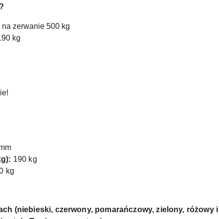
?
 na zerwanie 500 kg
190 kg
ie!
 mm
g):
190 kg
0 kg
 (niebieski, czerwony, pomarańczowy, zielony, różowy i cz