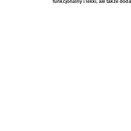
funkcjonalny i lekki, ale także dod
Pomiń karuzelę produktów