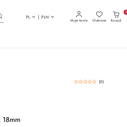
|
PL
PLN
Moje konto
Ulubione
Koszyk
(0)
k 18mm