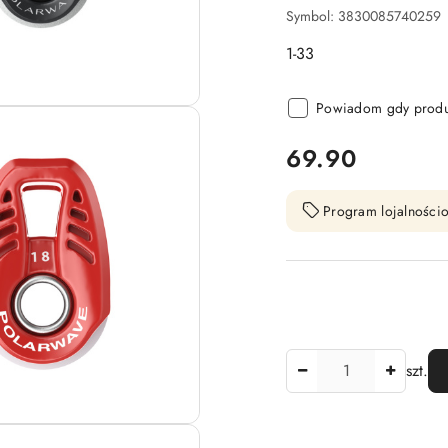
Symbol:
3830085740259
1-33
Powiadom gdy produk
cena:
69.90
Program lojalnościo
Ilość
szt.