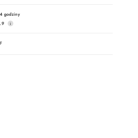
Wyślij
4 godziny
.9
DF