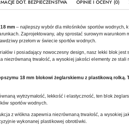
RMACJE DOT. BEZPIECZEŃSTWA
OPINIE I OCENY (0)
w 18 mm
– najlepszy wybór dla miłośników sportów wodnych, k
arunkach. Zaprojektowany, aby sprostać surowym warunkom mo
prawdziwy przełom w świecie sportów wodnych.
iałów i posiadający nowoczesny design, nasz lekki blok jest
a niezrównaną trwałość, a wysokiej jakości elementy ze stal
lepszymu 18 mm blokowi żeglarskiemu z plastikową rolką.
wnaną wytrzymałość, lekkość i elastyczność, ten blok żeglar
ników sportów wodnych.
ja z włókna zapewnia niezrównaną trwałość, a wysokiej jakoś
cyzyjnie wykonanej plastikowej obrotówki.