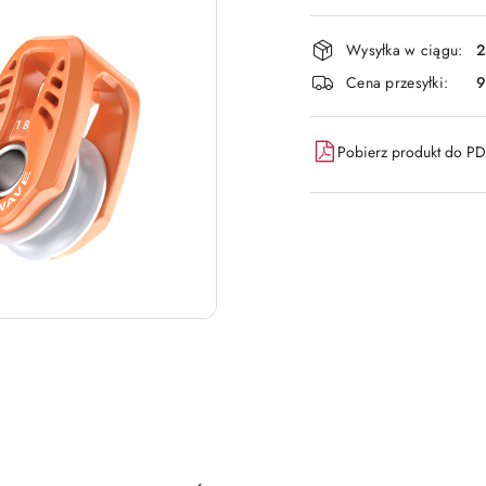
Dostępność
Wysyłka w ciągu:
2
i
Cena przesyłki:
9
dostawa
Pobierz produkt do P