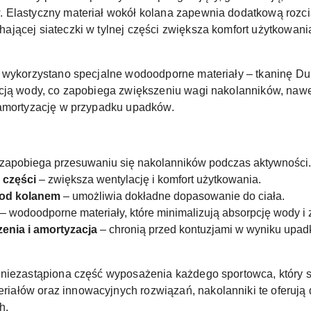
 Elastyczny materiał wokół kolana zapewnia dodatkową rozci
jącej siateczki w tylnej części zwiększa komfort użytkowania
 wykorzystano specjalne wodoodporne materiały – tkaninę Dur
pcją wody, co zapobiega zwiększeniu wagi nakolanników, nawe
 amortyzację w przypadku upadków.
zapobiega przesuwaniu się nakolanników podczas aktywności.
 części
– zwiększa wentylację i komfort użytkowania.
pod kolanem
– umożliwia dokładne dopasowanie do ciała.
– wodoodporne materiały, które minimalizują absorpcję wody i 
nia i amortyzacja
– chronią przed kontuzjami w wyniku upad
niezastąpiona część wyposażenia każdego sportowca, który st
ałów oraz innowacyjnych rozwiązań, nakolanniki te oferują
h.