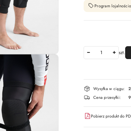
Program lojalnościo
Ilość
szt.
Dostępność
Wysyłka w ciągu:
2
i
Cena przesyłki:
9
dostawa
Pobierz produkt do P