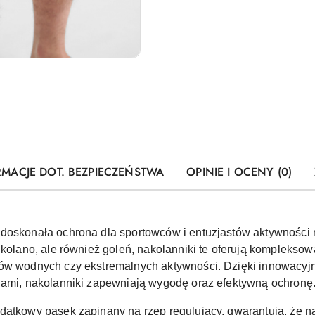
RMACJE DOT. BEZPIECZEŃSTWA
OPINIE I OCENY (0)
 doskonała ochrona dla sportowców i entuzjastów aktywności 
 kolano, ale również goleń, nakolanniki te oferują komplekso
ów wodnych czy ekstremalnych aktywności. Dzięki innowacyjn
lami, nakolanniki zapewniają wygodę oraz efektywną ochronę
datkowy pasek zapinany na rzep regulujący, gwarantują, że n