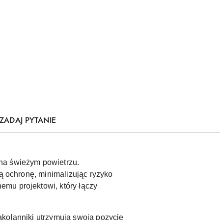
ZADAJ PYTANIE
na świeżym powietrzu.
wą ochronę, minimalizując ryzyko
emu projektowi, który łączy
.
akolanniki utrzymują swoją pozycję