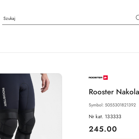
NAZWA
PRODUCENTA:
ROOSTER
Rooster Nakol
Symbol:
5055301821392
Nr kat. 133333
cena:
245.00