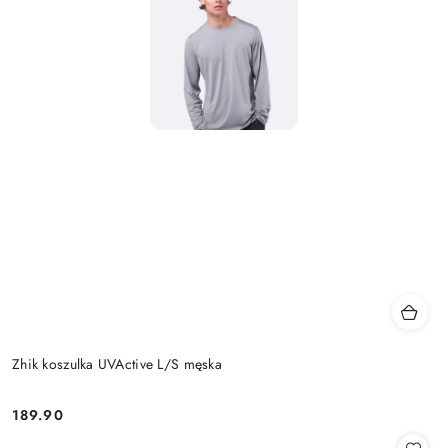
Zhik koszulka UVActive L/S męska
189.90
Cena: