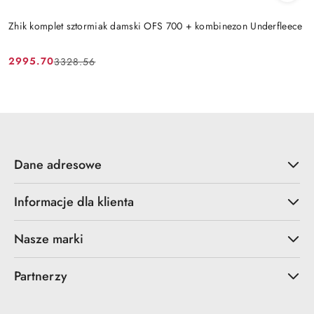
Zhik komplet sztormiak damski OFS 700 + kombinezon Underfleece
2995.70
3328.56
Cena
Cena
promocyjna:
przed
promocją:
Dane adresowe
Informacje dla klienta
Nasze marki
Partnerzy