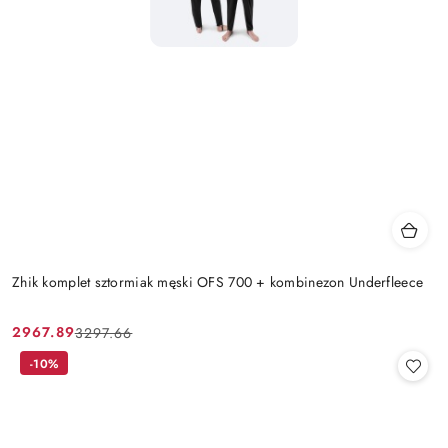
Zhik komplet sztormiak męski OFS 700 + kombinezon Underfleece
2967.89
3297.66
Cena
Cena
promocyjna:
przed
-10%
promocją: