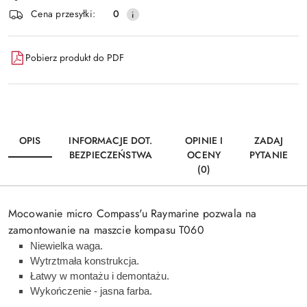
Wyślij
Cena przesyłki:
0
dostawa
Pobierz produkt do PDF
OPIS
INFORMACJE DOT.
OPINIE I
ZADAJ
BEZPIECZEŃSTWA
OCENY
PYTANIE
(0)
Mocowanie micro Compass'u Raymarine pozwala na
zamontowanie na maszcie kompasu T060
Niewielka waga.
Wytrztmała konstrukcja.
Łatwy w montażu i demontażu.
Wykończenie - jasna farba.