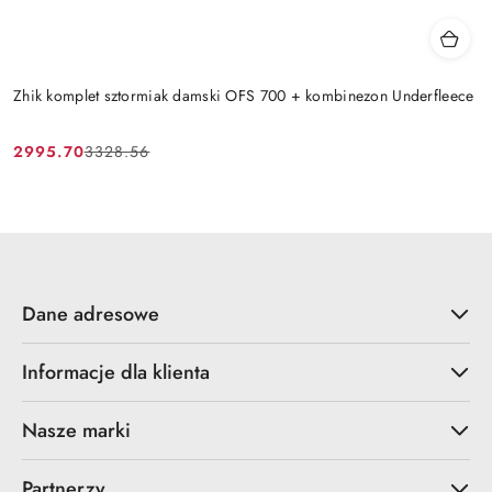
Zhik komplet sztormiak damski OFS 700 + kombinezon Underfleece
2995.70
3328.56
Cena
Cena
promocyjna:
przed
promocją:
Dane adresowe
Informacje dla klienta
Nasze marki
Partnerzy