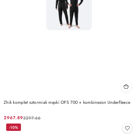
Zhik komplet sztormiak męski OFS 700 + kombinezon Underfleece
2967.89
3297.66
Cena
Cena
promocyjna:
przed
-10%
promocją: